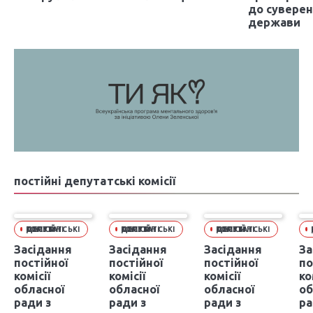
до суверен
держави
постійні депутатські комісії
ПОСТІЙНІ ДЕПУТАТСЬКІ КОМІСІЇ
ПОСТІЙНІ ДЕПУТАТСЬКІ КОМІСІЇ
ПОСТІЙНІ ДЕПУТАТСЬКІ КОМІСІЇ
П
Засідання
Засідання
Засідання
За
постійної
постійної
постійної
по
комісії
комісії
комісії
ко
обласної
обласної
обласної
об
ради з
ради з
ради з
ра