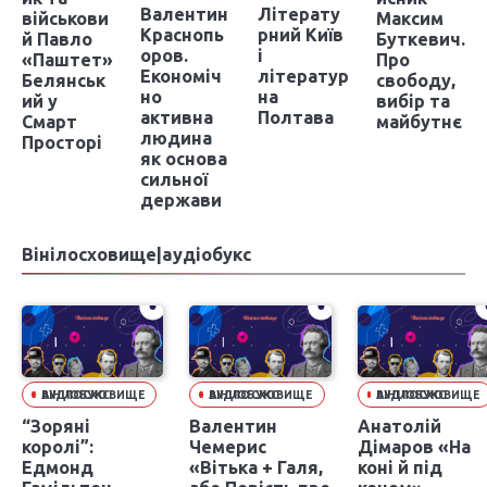
Валентин
Літерату
військови
Максим
Краснопь
рний Київ
й Павло
Буткевич.
оров.
і
«Паштет»
Про
Економіч
літератур
Белянськ
свободу,
но
на
ий у
вибір та
активна
Полтава
Смарт
майбутнє
людина
Просторі
як основа
сильної
держави
Вінілосховище|аудіобукс
ВІНІЛОСХОВИЩЕ АУДІОБУКС
ВІНІЛОСХОВИЩЕ АУДІОБУКС
ВІНІЛОСХОВИЩЕ АУДІОБУКС
“Зоряні
Валентин
Анатолій
королі”:
Чемерис
Дімаров «На
Едмонд
«Вітька + Галя,
коні й під