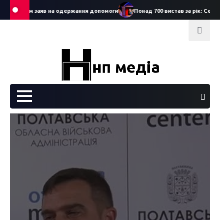
Skip
прийом заяв на одержання допомоги
Понад 700 вистав за рік: Сергій См
to
content
нп медіа