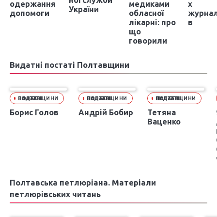
ної служби
одержання
медиками
х
України
допомоги
обласної
журнал
лікарні: про
в
що
говорили
Видатні постаті Полтавщини
ВИДАТНІ ПОСТАТІ ПОЛТАВЩИНИ
ВИДАТНІ ПОСТАТІ ПОЛТАВЩИНИ
ВИДАТНІ ПОСТАТІ ПОЛТАВЩИНИ
Борис Голов
Андрій Бобир
Тетяна
Ваценко
Полтавська петлюріана. Матеріали
петлюрівських читань