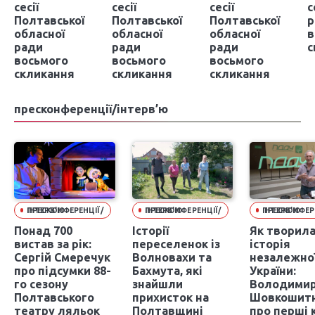
сесії
сесії
сесії
с
Полтавської
Полтавської
Полтавської
р
обласної
обласної
обласної
в
ради
ради
ради
с
восьмого
восьмого
восьмого
скликання
скликання
скликання
пресконференції/інтерв’ю
ПРЕСКОНФЕРЕНЦІЇ/ІНТЕРВ'Ю
ПРЕСКОНФЕРЕНЦІЇ/ІНТЕРВ'Ю
ПРЕСКОНФЕРЕНЦІЇ/ІНТЕРВ'Ю
Понад 700
Історії
Як творил
вистав за рік:
переселенок із
історія
Сергій Смеречук
Волновахи та
незалежно
про підсумки 88-
Бахмута, які
України:
го сезону
знайшли
Володими
Полтавського
прихисток на
Шовкошитн
театру ляльок
Полтавщині
про перші 