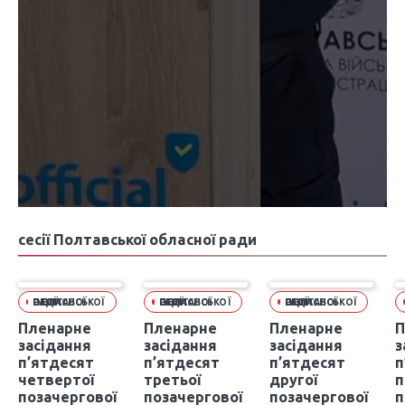
сесії Полтавської обласної ради
СЕСІЇ ПОЛТАВСЬКОЇ ОБЛАСНОЇ РАДИ
СЕСІЇ ПОЛТАВСЬКОЇ ОБЛАСНОЇ РАДИ
СЕСІЇ ПОЛТАВСЬКОЇ ОБЛАСНОЇ РАДИ
Пленарне
Пленарне
Пленарне
П
засідання
засідання
засідання
з
п’ятдесят
п’ятдесят
п’ятдесят
п
четвертої
третьої
другої
п
позачергової
позачергової
позачергової
п