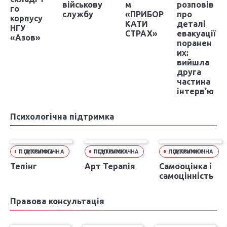
військову
м
розповів
го
службу
«ПРИБОР
про
корпусу
КАТИ
деталі
НГУ
СТРАХ»
евакуації
«Азов»
поранен
их:
вийшла
друга
частина
інтерв’ю
Психологічна підтримка
ПСИХОЛОГІЧНА ПІДТРИМКА
ПСИХОЛОГІЧНА ПІДТРИМКА
ПСИХОЛОГІЧНА ПІДТРИМКА
Тепінг
Арт Терапія
Самооцінка і
самоцінність
Правова консультація