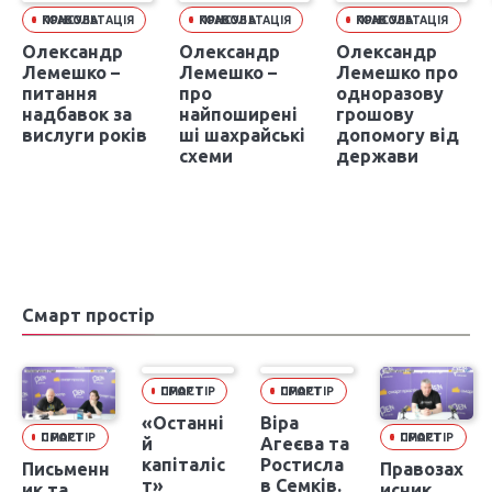
ПРАВОВА КОНСУЛЬТАЦІЯ
ПРАВОВА КОНСУЛЬТАЦІЯ
ПРАВОВА КОНСУЛЬТАЦІЯ
Олександр
Олександр
Олександр
Лемешко –
Лемешко –
Лемешко про
питання
про
одноразову
надбавок за
найпоширені
грошову
вислуги років
ші шахрайські
допомогу від
схеми
держави
Смарт простір
СМАРТ ПРОСТІР
СМАРТ ПРОСТІР
«Останні
Віра
СМАРТ ПРОСТІР
СМАРТ ПРОСТІР
й
Агеєва та
капіталіс
Ростисла
Письменн
Правозах
т»
в Семків.
ик та
исник