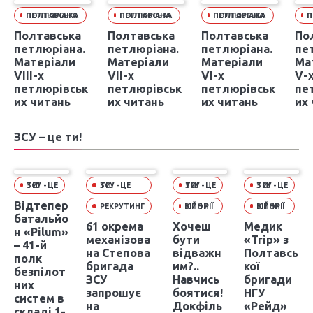
ПОЛТАВСЬКА ПЕТЛЮРІАНА
ПОЛТАВСЬКА ПЕТЛЮРІАНА
ПОЛТАВСЬКА ПЕТЛЮРІАНА
ПО
Полтавська
Полтавська
Полтавська
По
петлюріана.
петлюріана.
петлюріана.
пе
Матеріали
Матеріали
Матеріали
Ма
VIІІ-х
VІІ-х
VІ-х
V-
петлюрівськ
петлюрівськ
петлюрівськ
пе
их читань
их читань
их читань
их
ЗСУ – це ти!
ЗСУ - ЦЕ ТИ!
ЗСУ - ЦЕ ТИ!
ЗСУ - ЦЕ ТИ!
ЗСУ - ЦЕ ТИ!
Відтепер
РЕКРУТИНГ
ІСТОРІЇ ВІЙНИ
ІСТОРІЇ ВІЙНИ
батальйо
61 окрема
Хочеш
Медик
н «Pilum»
механізова
бути
«Trip» з
– 41-й
на Степова
відважн
Полтавсь
полк
бригада
им?..
кої
безпілот
ЗСУ
Навчись
бригади
них
запрошує
боятися!
НГУ
систем в
на
Докфіль
«Рейд»
складі 1-