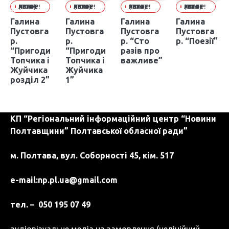
ЧИТАЄ АВТОР! (ПОО НСПУ)
ЧИТАЄ АВТОР! (ПОО НСПУ)
ЧИТАЄ АВТОР! (ПОО НСПУ)
ЧИТАЄ АВТОР! (ПОО НСПУ)
Галина
Галина
Галина
Галина
Пустовга
Пустовга
Пустовга
Пустовга
р.
р.
р. “Сто
р. “Поезії”
“Пригоди
“Пригоди
разів про
Топчика і
Топчика і
важливе”
Жуйчика
Жуйчика
розділ 2”
1”
КП “Регіональний інформаційний центр “Новини
Полтавщини” Полтавської обласної ради”
м. Полтава, вул. Соборності 45, кім. 517
e-mail:
np.pl.ua@gmail.com
тел. – 050 195 07 49