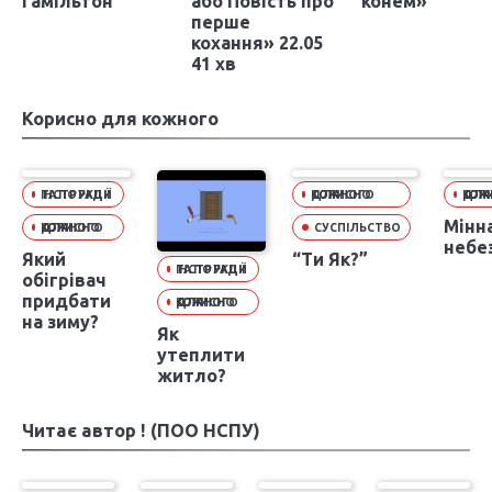
Гамільтон
або Повість про
конем»
перше
кохання» 22.05
41 хв
Корисно для кожного
ІНСТРУКЦІЇ ТА ПОРАДИ
КОРИСНО ДЛЯ КОЖНОГО
КОРИСНО 
Мінн
КОРИСНО ДЛЯ КОЖНОГО
СУСПІЛЬСТВО
небе
Який
“Ти Як?”
ІНСТРУКЦІЇ ТА ПОРАДИ
обігрівач
придбати
КОРИСНО ДЛЯ КОЖНОГО
на зиму?
Як
утеплити
житло?
Читає автор ! (ПОО НСПУ)