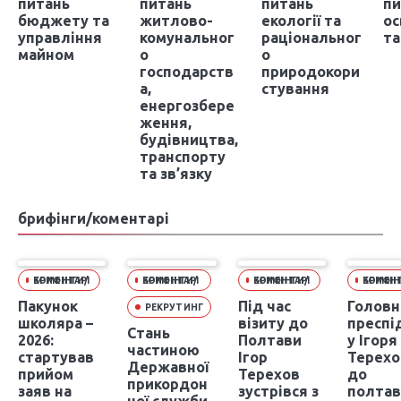
питань
питань
питань
пи
бюджету та
житлово-
екології та
ос
управління
комунальног
раціональног
та
майном
о
о
господарств
природокори
а,
стування
енергозбере
ження,
будівництва,
транспорту
та зв’язку
брифінги/коментарі
БРИФІНГИ/КОМЕНТАРІ
БРИФІНГИ/КОМЕНТАРІ
БРИФІНГИ/КОМЕНТАРІ
БРИФІНГИ/КОМ
Пакунок
Під час
Головн
РЕКРУТИНГ
школяра –
візиту до
преспі
Стань
2026:
Полтави
у Ігоря
частиною
стартував
Ігор
Терехо
Державної
прийом
Терехов
до
прикордон
заяв на
зустрівся з
полтав