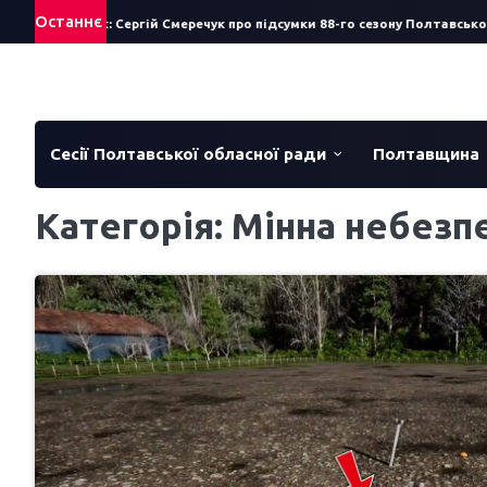
Skip
Останнє
ав за рік: Сергій Смеречук про підсумки 88-го сезону Полтавського теа
to
content
Сесії Полтавської обласної ради
Полтавщина
Категорія:
Мінна небезп