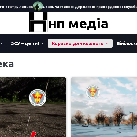
тру ляльок
Стань частиною Державної прикордонної служби Украї
нп медіа
ЗСУ – це ти!
Корисно для кожного
Вінілос
ека