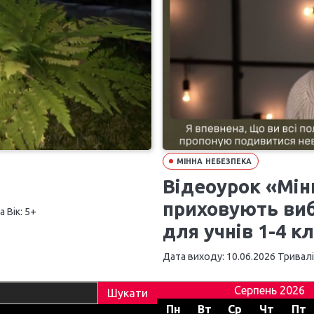
МІННА НЕБЕЗПЕКА
Відеоурок «Мінн
приховують ви
 Вік: 5+
для учнів 1-4 кл
Дата виходу: 10.06.2026 Триваліс
Серпень 2026
Пн
Вт
Ср
Чт
Пт