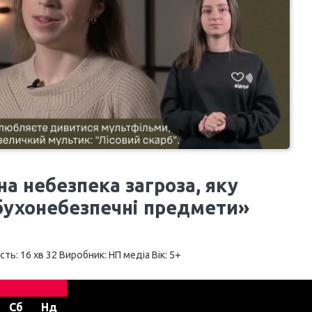
а небезпека загроза, яку
бухонебезпечні предмети»
ть: 16 хв 32 Виробник: НП медіа Вік: 5+
Сб
Нд