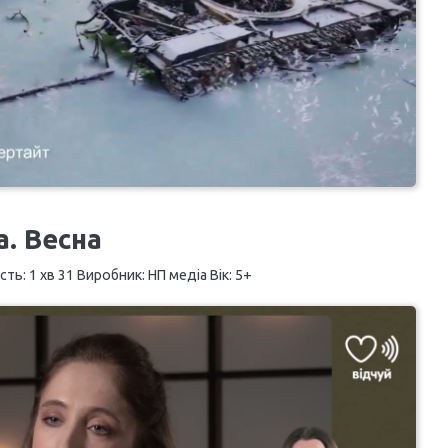
а. Весна
ть: 1 хв 31 Виробник: НП медіа Вік: 5+