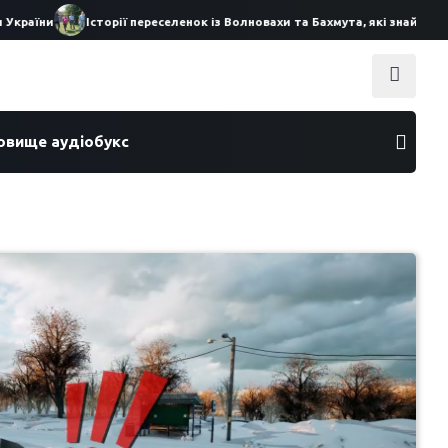
ни
Історії переселенок із Волновахи та Бахмута, які знайшли прихи
ховище аудіобукс