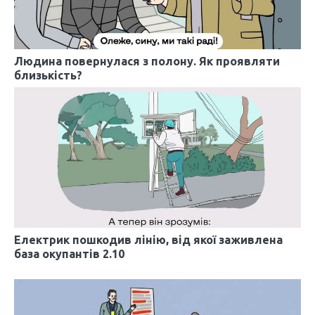
я
з
а
Людина повернулася з полону. Як проявляти
близькість?
п
и
с
і
в
Електрик пошкодив лінію, від якої заживлена
база окупантів 2.10