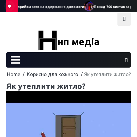
Skip
артував прийом заяв на одержання допомоги
Понад 700 вистав за рік: С
to
content
нп медіа
Home
Корисно для кожного
Як утеплити житло?
Як утеплити житло?