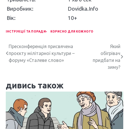
Виробник:
Dovidka.Info
Вік:
10+
ІНСТРУКЦІЇ ТА ПОРАДИ
КОРИСНО ДЛЯ КОЖНОГО
Н
Пресконференція присвячена
Який
проєкту мілітарної культури –
обігрівач
а
форуму «Сталеве слово»
придбати на
в
зиму?
і
дивись також
г
а
ц
і