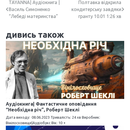
Н
TAYANNA| Аудіокнига |
Полтавка відкрила
Василь Симоненко
кондитерську завдяки
а
“Лебеді материнства”
гранту 10.01 1:26 хв
в
дивись також
і
г
а
ц
і
я
з
Аудіокнига| Фантастичне оповідання
а
“Необхідна річ”, Роберт Шеклі
п
Дата виходу: 08.06.2023 Тривалість: 24 хв Виробник:
Вінілосховище|Аудіобукс Вік: 10 +
и