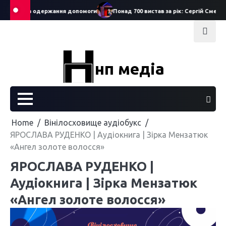
Skip
м заяв на одержання допомоги
Понад 700 вистав за рік: Сергій Смеречу
to
content
нп медіа
Home
Вінілосховище аудіобукс
ЯРОСЛАВА РУДЕНКО | Аудіокнига | Зірка Мензатюк
«Ангел золоте волосся»
ЯРОСЛАВА РУДЕНКО |
Аудіокнига | Зірка Мензатюк
«Ангел золоте волосся»