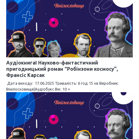
с
і
в
АудіокнигаI Науково-фантастичний
пригодницький роман “Робінзони космосу”,
Франсіс Карсак
Дата виходу: 17.06.2025 Тривалість: 6 год 15 хв Виробник:
Вінілосховище|Аудіобукс Вік: 10 +