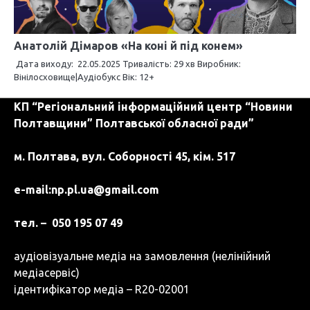
Анатолій Дімаров «На коні й під конем»
Дата виходу: 22.05.2025 Тривалість: 29 хв Виробник:
Вінілосховище|Аудіобукс Вік: 12+
КП “Регіональний інформаційний центр “Новини
Полтавщини” Полтавської обласної ради”
м. Полтава, вул. Соборності 45, кім. 517
e-mail:
np.pl.ua@gmail.com
тел. – 050 195 07 49
аудіовізуальне медіа на замовлення (нелінійний
медіасервіс)
ідентифікатор медіа – R20-02001