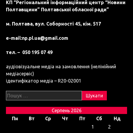
КП “Регіональний інформаційний центр “Новини
Полтавщини” Полтавської обласної ради”
м. Полтава, вул. Соборності 45, кім. 517
e-mail:
np.pl.ua@gmail.com
тел. – 050 195 07 49
аудіовізуальне медіа на замовлення (нелінійний
медіасервіс)
ідентифікатор медіа – R20-02001
Пошук:
Серпень 2026
Пн
Вт
Ср
Чт
Пт
Сб
Нд
1
2