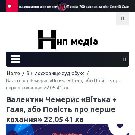
Skip
 заяв на одержання допомоги
Понад 700 вистав за рік: Сергій Смеречук
to
content
нп медіа
Home
Вінілосховище аудіобукс
Валентин Чемерис «Вітька + Галя, або Повість про
перше кохання» 22.05 41 хв
Валентин Чемерис «Вітька +
Галя, або Повість про перше
кохання» 22.05 41 хв