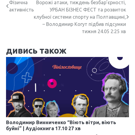
Н
Фізична
Ворожі атаки, тиждень безбар’єрності,
активність
УРБАН БІЗНЕС ФЕСТ та розвиток
а
клубної системи спорту на Полтавщині,
в
– Володимир Когут підбив підсумки
тижня 24.05 2:25 хв
і
г
дивись також
а
ц
і
я
з
а
п
Володимир Винниченко “Віють вітри, віють
буйні” | Аудіокнига 17.10 27 хв
и