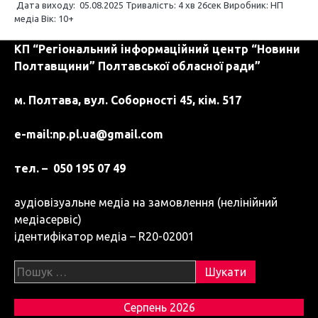
Дата виходу: 05.08.2025 Тривалість: 4 хв 26сек Виробник: НП
п
медіа Вік: 10+
и
КП “Регіональний інформаційний центр “Новини
с
Полтавщини” Полтавської обласної ради”
і
м. Полтава, вул. Соборності 45, кім. 517
в
e-mail:
np.pl.ua@gmail.com
тел. – 050 195 07 49
аудіовізуальне медіа на замовлення (нелінійний
медіасервіс)
ідентифікатор медіа – R20-02001
Пошук:
Серпень 2026