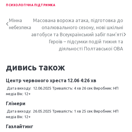
ПСИХОЛОГІЧНА ПІДТРИМКА
Н
Мінна
Масована ворожа атака, підготовка до
небезпека
опалювального сезону, нові шкільні
а
автобуси та Всеукраїнський забіг пам’яті
в
Героїв – підсумки подій тижня та
діяльності Полтавської ОВА
і
г
дивись також
а
Центр червоного хреста 12.06 4:26 хв
ц
Дата виходу: 12.06.2025 Тривалість: 4 хв 26 сек Виробник: НП
медіа Вік: 12+
і
Глімери
я
Дата виходу: 26.05.2025 Тривалість: 1 хв 25 сек Виробник: НП
з
медіа Вік: 12+
а
Газлайтинг