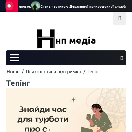
Skip
о театру ляльок
Стань частиною Державної прикордонної служби Укра
to
content
нп медіа
Home
Психологічна підтримка
Тепінг
Тепінг