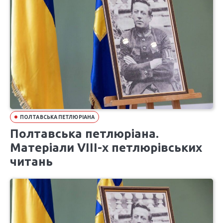
ПОЛТАВСЬКА ПЕТЛЮРІАНА
Полтавська петлюріана.
Матеріали VIІІ-х петлюрівських
читань