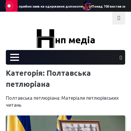
Skip
тував прийом заяв на одержання допомоги
Понад 700 вистав за рік: Се
to
content
нп медіа
Категорія:
Полтавська
петлюріана
Полтавська петлюріана: Матеріали петлюрівських
читань