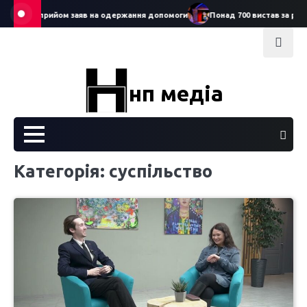
Skip
ував прийом заяв на одержання допомоги
Понад 700 вистав за рік: Серг
to
content
нп медіа
Категорія:
суспільство