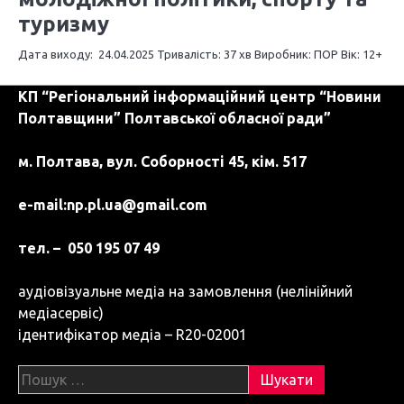
туризму
Дата виходу: 24.04.2025 Тривалість: 37 хв Виробник: ПОР Вік: 12+
КП “Регіональний інформаційний центр “Новини
Полтавщини” Полтавської обласної ради”
м. Полтава, вул. Соборності 45, кім. 517
e-mail:
np.pl.ua@gmail.com
тел. – 050 195 07 49
аудіовізуальне медіа на замовлення (нелінійний
медіасервіс)
ідентифікатор медіа – R20-02001
Пошук: