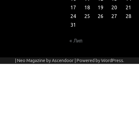
17
18
19
20
21
24
25
26
27
28
31
« Лип
| Neo Magazine by
Ascendoor
| Powered by
WordPress
.