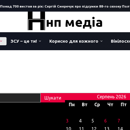
онад 700 вистав за рік: Сергій Смеречук про підсумки 88-го сезону Пол
нп медіа
ЗСУ – це ти!
Корисно для кожного
Вінілос
Серпень 2026
Пн
Вт
Ср
Чт
Пт
3
4
5
6
7
10
11
12
13
14