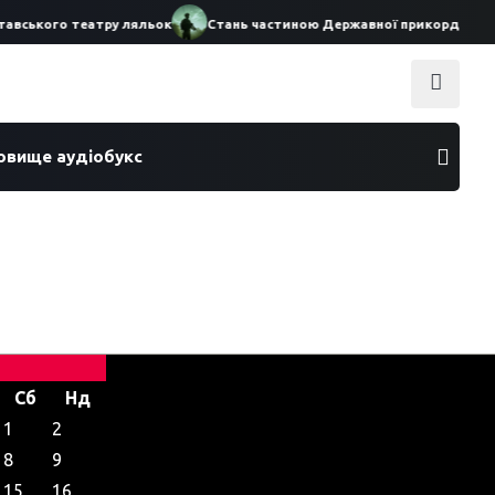
тавського театру ляльок
Стань частиною Державної прикордонної 
ховище аудіобукс
Сб
Нд
1
2
8
9
15
16