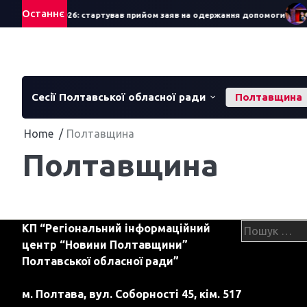
Skip
Останнє
к школяра – 2026: стартував прийом заяв на одержання допомоги
П
to
content
Сесії Полтавської обласної ради
Полтавщина
Home
Полтавщина
Полтавщина
Пошук:
КП “Регіональний інформаційний
центр “Новини Полтавщини”
Полтавської обласної ради”
м. Полтава, вул. Соборності 45, кім. 517