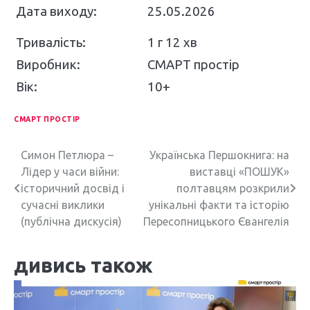
Дата виходу:
25.05.2026
Тривалість:
1 г 12 хв
Виробник:
СМАРТ простір
Вік:
10+
СМАРТ ПРОСТІР
Н
Симон Петлюра –
Українська Першокнига: на
Лідер у часи війни:
виставці «ПОШУК»
а
історичний досвід і
полтавцям розкрили
в
сучасні виклики
унікальні факти та історію
(публічна дискусія)
Пересопницького Євангелія
і
г
дивись також
а
ц