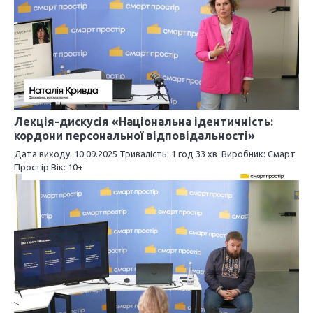
і
я
з
а
п
Лекція-дискусія «Національна ідентичність:
кордони персональної відповідальності»
и
Дата виходу: 10.09.2025 Тривалість: 1 год 33 хв Виробник: Смарт
Простір Вік: 10+
с
і
в