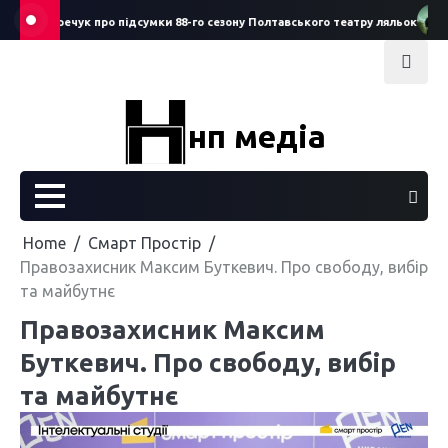
Skip
гій Смеречук про підсумки 88-го сезону Полтавського театру ляльок
Ста
to
content
нп медіа
Home
Смарт Простір
Правозахисник Максим Буткевич. Про свободу, вибір
та майбутнє
Правозахисник Максим
Буткевич. Про свободу, вибір
та майбутнє