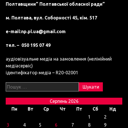
Полтавщини” Полтавської обласної ради”
м. Полтава, вул. Соборності 45, кім. 517
e-mail:
np.pl.ua@gmail.com
тел. – 050 195 07 49
аудіовізуальне медіа на замовлення (нелінійний
медіасервіс)
ідентифікатор медіа – R20-02001
Пошук:
Серпень 2026
Пн
Вт
Ср
Чт
Пт
Сб
Нд
1
2
3
4
5
6
7
8
9