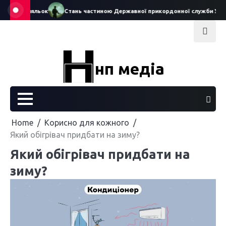
Skip
театру ляльок
Стань частиною Державної прикордонної служби Україн
to
content
нп медіа
Home
Корисно для кожного
Який обігрівач придбати на зиму?
Який обігрівач придбати на
зиму?