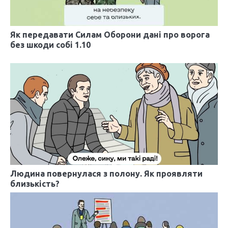
з
а
Як передавати Силам Оборони дані про ворога
без шкоди собі 1.10
п
и
с
і
в
Людина повернулася з полону. Як проявляти
близькість?