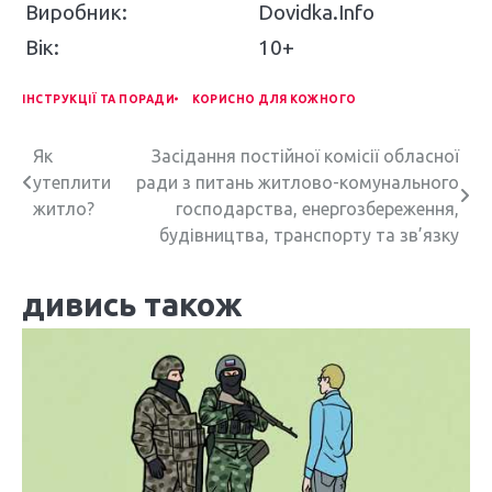
Виробник:
Dovidka.Info
Вік:
10+
ІНСТРУКЦІЇ ТА ПОРАДИ
КОРИСНО ДЛЯ КОЖНОГО
Н
Як
Засідання постійної комісії обласної
утеплити
ради з питань житлово-комунального
а
житло?
господарства, енергозбереження,
в
будівництва, транспорту та зв’язку
і
дивись також
г
а
ц
і
я