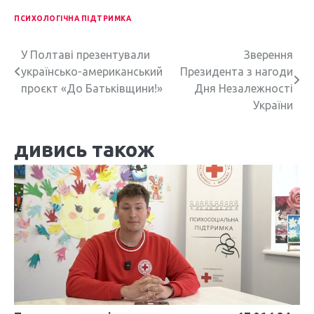
ПСИХОЛОГІЧНА ПІДТРИМКА
Н
У Полтаві презентували
Зверення
українсько-американський
Президента з нагоди
а
проєкт «До Батьківщини!»
Дня Незалежності
в
України
і
дивись також
г
а
ц
і
я
з
а