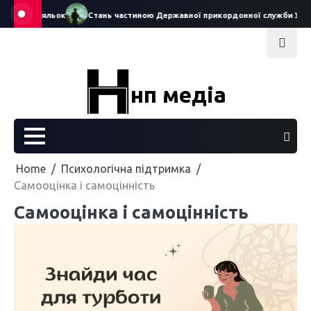
Skip
театру ляльок
Стань частиною Державної прикордонної служби Україн
to
content
нп медіа
Home
Психологічна підтримка
Самооцінка і самоцінність
Самооцінка і самоцінність