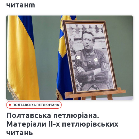
читанm
ПОЛТАВСЬКА ПЕТЛЮРІАНА
Полтавська петлюріана.
Матеріали ІІ-х петлюрівських
читань