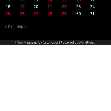
18
19
20
21
22
23
24
25
26
27
28
29
30
31
« Кві
Чер »
| Neo Magazine by
Ascendoor
| Powered by
WordPress
.