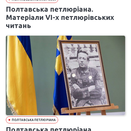
Полтавська петлюріана.
Матеріали VІ-х петлюрівських
читань
ПОЛТАВСЬКА ПЕТЛЮРІАНА
Полтавська петлюріана.