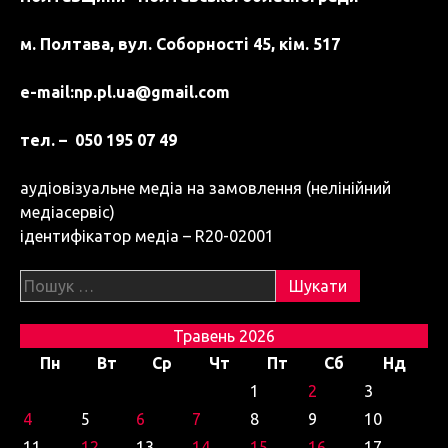
і
м. Полтава, вул. Соборності 45, кім. 517
н
а
e-mail:
np.pl.ua@gmail.com
ц
тел. – 050 195 07 49
і
аудіовізуальне медіа на замовлення (нелінійний
я
медіасервіс)
з
ідентифікатор медіа – R20-02001
а
Пошук:
п
и
Травень 2026
Пн
Вт
Ср
Чт
Пт
Сб
Нд
с
1
2
3
і
4
5
6
7
8
9
10
в
11
12
13
14
15
16
17