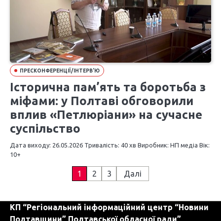
ПРЕСКОНФЕРЕНЦІЇ/ІНТЕРВ'Ю
Історична пам’ять та боротьба з
міфами: у Полтаві обговорили
вплив «Петлюріани» на сучасне
суспільство
Дата виходу: 26.05.2026 Тривалість: 40 хв Виробник: НП медіа Вік:
10+
П
1
2
3
Далі
а
КП “Регіональний інформаційний центр “Новини
г
Полтавщини” Полтавської обласної ради”