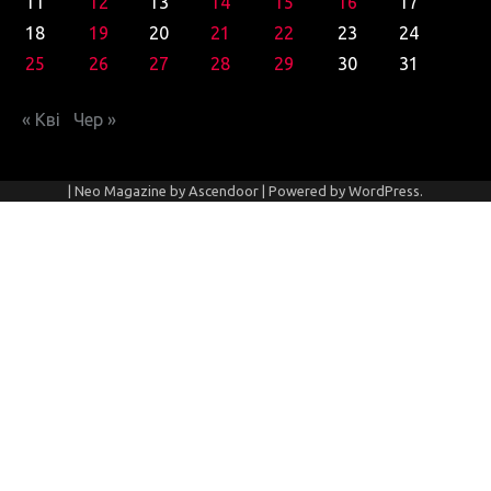
11
12
13
14
15
16
17
18
19
20
21
22
23
24
25
26
27
28
29
30
31
« Кві
Чер »
| Neo Magazine by
Ascendoor
| Powered by
WordPress
.