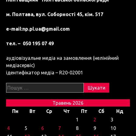
м. Полтава, вул. Соборності 45, кім. 517
e-mail:
np.pl.ua@gmail.com
тел. – 050 195 07 49
аудіовізуальне медіа на замовлення (нелінійний
медіасервіс)
ідентифікатор медіа – R20-02001
Пошук:
Травень 2026
Пн
Вт
Ср
Чт
Пт
Сб
Нд
1
2
3
4
5
6
7
8
9
10