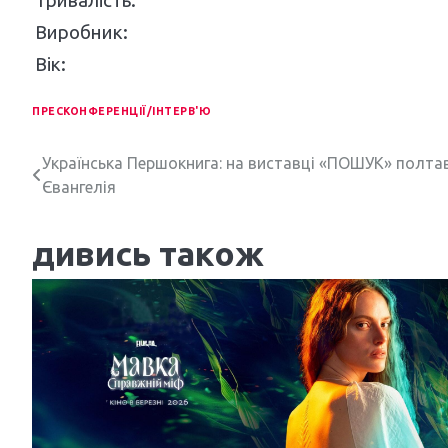
Тривалість:
Виробник:
Вік:
ПРЕСКОНФЕРЕНЦІЇ/ІНТЕРВ'Ю
Н
Українська Першокнига: на виставці «ПОШУК» полтав
Євангелія
а
в
дивись також
і
г
а
ц
і