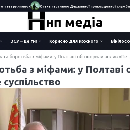
атру ляльок
Стань частиною Державної прикордонної служби Украї
нп медіа
ЗСУ – це ти!
Корисно для кожного
Вінілос
ь та боротьба з міфами: у Полтаві обговорили вплив «Пет
ротьба з міфами: у Полтаві
 суспільство