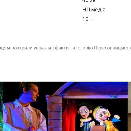
40 хв
НП медіа
10+
цям розкрили унікальні факти та історію Пересопницьког