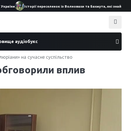
ни
Історії переселенок із Волновахи та Бахмута, які знайшли прих
ховище аудіобукс
люріани» на сучасне суспільство
 обговорили вплив