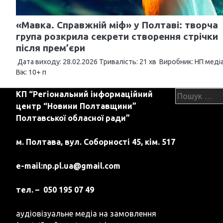
я
з
«Мавка. Справжній міф» у Полтаві: творча
група розкрила секрети створення стрічки
а
після прем’єри
п
Дата виходу: 28.02.2026 Тривалість: 21 хв Виробник: НП меді
Вік: 10+ п
и
с
Пошук:
КП “Регіональний інформаційний
центр “Новини Полтавщини”
і
Полтавської обласної ради”
в
м. Полтава, вул. Соборності 45, кім. 517
e-mail:
np.pl.ua@gmail.com
тел. – 050 195 07 49
аудіовізуальне медіа на замовлення