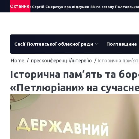
Skip
Останнє
тав за рік: Сергій Смеречук про підсумки 88-го сезону Полтавського те
to
content
Сесії Полтавської обласної ради
Полтавщина
Home
пресконференції/інтерв'ю
Історична пам’ят
Історична пам’ять та бо
«Петлюріани» на сучасне