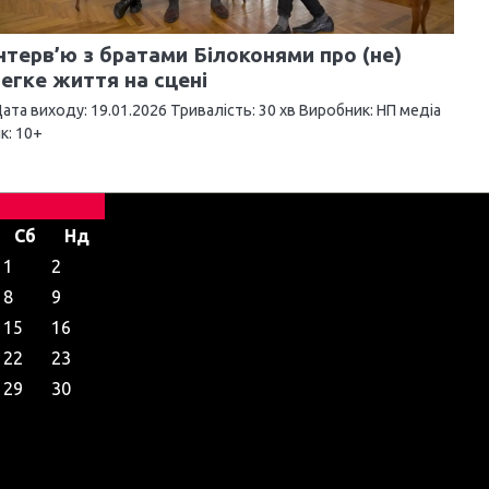
нтерв’ю з братами Білоконями про (не)
егке життя на сцені
ата виходу: 19.01.2026 Тривалість: 30 хв Виробник: НП медіа
ік: 10+
Сб
Нд
1
2
8
9
15
16
22
23
29
30