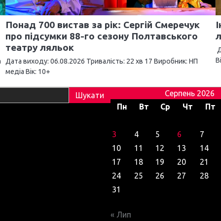
Понад 700 вистав за рік: Сергій Смеречук
І
про підсумки 88-го сезону Полтавського
л
театру ляльок
Д
В
а
Дата виходу: 06.08.2026 Тривалість: 22 хв 17 Виробник: НП
медіа Вік: 10+
Серпень 2026
Пн
Вт
Ср
Чт
Пт
3
4
5
6
7
10
11
12
13
14
17
18
19
20
21
24
25
26
27
28
31
« Лип