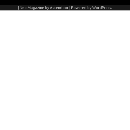
| Neo Magazine by
Ascendoor
| Powered by
WordPress
.