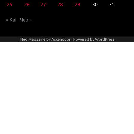
25
26
27
28
29
30
31
« Кві
Чер »
| Neo Magazine by
Ascendoor
| Powered by
WordPress
.