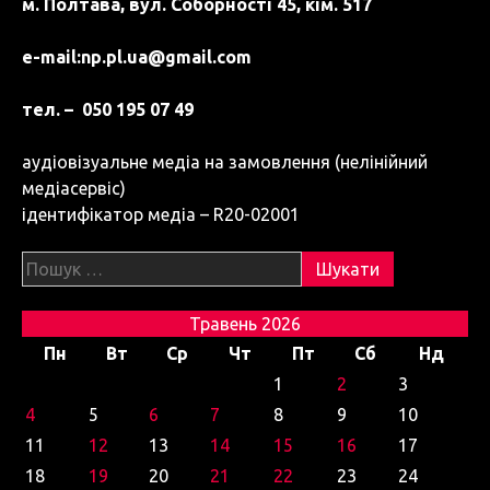
м. Полтава, вул. Соборності 45, кім. 517
e-mail:
np.pl.ua@gmail.com
тел. – 050 195 07 49
аудіовізуальне медіа на замовлення (нелінійний
медіасервіс)
ідентифікатор медіа – R20-02001
Пошук:
Травень 2026
Пн
Вт
Ср
Чт
Пт
Сб
Нд
1
2
3
4
5
6
7
8
9
10
11
12
13
14
15
16
17
18
19
20
21
22
23
24