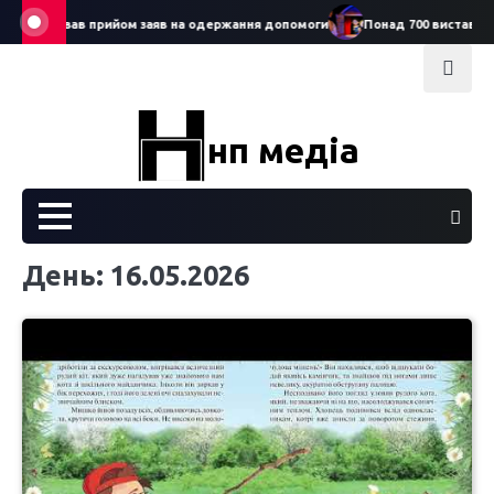
Skip
6: стартував прийом заяв на одержання допомоги
Понад 700 вистав за р
to
content
нп медіа
День:
16.05.2026