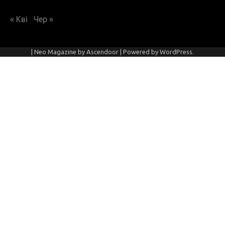
« Кві
Чер »
| Neo Magazine by
Ascendoor
| Powered by
WordPress
.