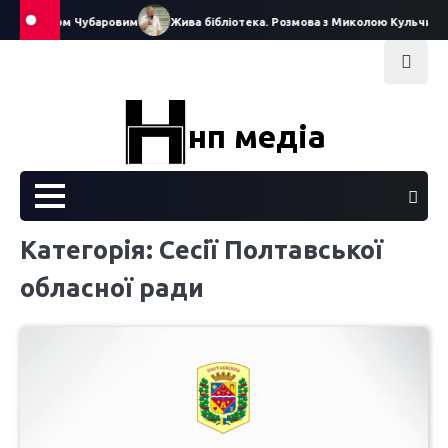
Skip
 Рефатом Чубаровим
Жива бібліотека. Розмова з Миколою Кульчинським
to
content
нп медіа
Категорія:
Сесії Полтавської
обласної ради