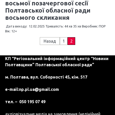
восьмої позачергової сесії
Полтавської обласної ради
восьмого скликання
Дата виходу: 12.02.2025 Тривалість: 44 хв 35 хв Виробник: ПОР
Вік: 12+
П
Назад
1
2
а
КП “Регіональний інформаційний центр “Новини
г
Полтавщини” Полтавської обласної ради”
і
м. Полтава, вул. Соборності 45, кім. 517
н
а
e-mail:
np.pl.ua@gmail.com
ц
тел. – 050 195 07 49
і
аудіовізуальне медіа на замовлення (нелінійний