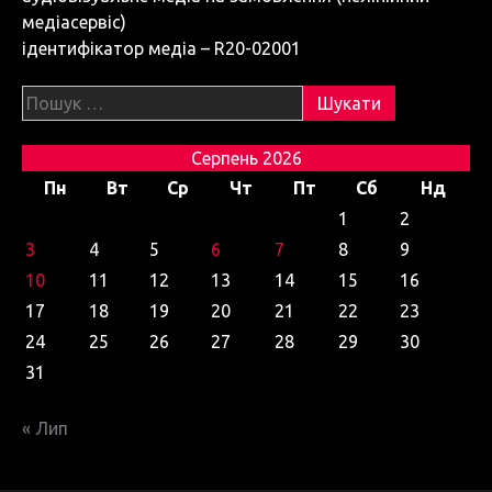
я
медіасервіс)
з
ідентифікатор медіа – R20-02001
а
Пошук:
п
и
Серпень 2026
Пн
Вт
Ср
Чт
Пт
Сб
Нд
с
1
2
і
3
4
5
6
7
8
9
в
10
11
12
13
14
15
16
17
18
19
20
21
22
23
24
25
26
27
28
29
30
31
« Лип