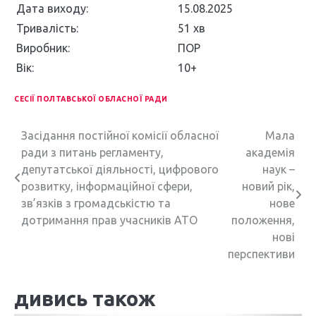
Дата виходу:
15.08.2025
Тривалість:
51 хв
Виробник:
ПОР
Вік:
10+
СЕСІЇ ПОЛТАВСЬКОЇ ОБЛАСНОЇ РАДИ
Н
Засідання постійної комісії обласної
Мала
ради з питань регламенту,
академія
а
депутатської діяльності, цифрового
наук –
в
розвитку, інформаційної сфери,
новий рік,
зв’язків з громадськістю та
нове
і
дотримання прав учасників АТО
положення,
г
нові
перспективи
а
ц
дивись також