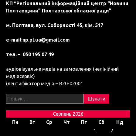
КП “Регіональний інформаційний центр “Новини
Полтавщини” Полтавської обласної ради”
м. Полтава, вул. Соборності 45, кім. 517
e-mail:
np.pl.ua@gmail.com
тел. – 050 195 07 49
аудіовізуальне медіа на замовлення (нелінійний
медіасервіс)
ідентифікатор медіа – R20-02001
Пошук:
Серпень 2026
Пн
Вт
Ср
Чт
Пт
Сб
Нд
1
2