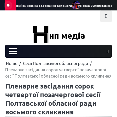
Skip
ртував прийом заяв на одержання допомоги
Понад 700 вистав за рік: С
to
content
нп медіа
Home
Сесії Полтавської обласної ради
Пленарне засідання сорок четвертої позачергової
сесії Полтавської обласної ради восьмого скликання
Пленарне засідання сорок
четвертої позачергової сесії
Полтавської обласної ради
восьмого скликання