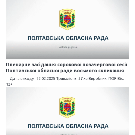
і
я
з
а
п
и
с
Пленарне засідання сорокової позачергової сесії
Полтавської обласної ради восьмого скликання
і
Дата виходу: 22.02.2025 Тривалість: 37 хв Виробник: ПОР Вік:
12+
в