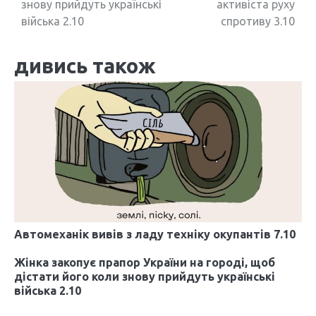
знову прийдуть українські
активіста руху
в
війська 2.10
спротиву 3.10
і
дивись також
г
а
ц
і
я
з
а
Автомеханік вивів з ладу техніку окупантів 7.10
п
Жінка закопує прапор України на городі, щоб
и
дістати його коли знову прийдуть українські
війська 2.10
с