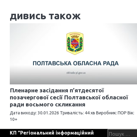
а
дивись також
в
і
г
а
ц
і
я
Пленарне засідання п’ятдесятої
з
позачергової сесії Полтавської обласної
ради восьмого скликання
а
Дата виходу: 30.01.2026 Тривалість: 44 хв Виробник: ПОР Вік:
п
10+
и
Пошук:
КП “Регіональний інформаційний