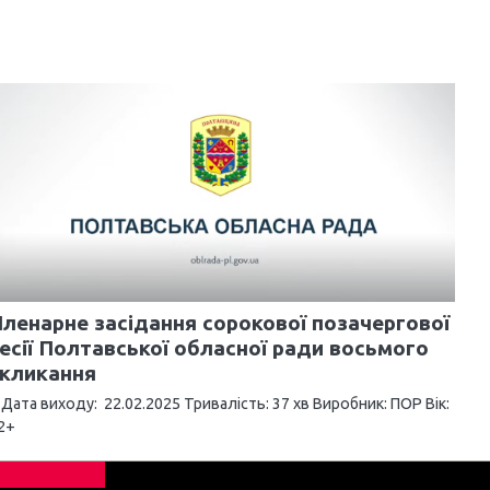
ленарне засідання сорокової позачергової
есії Полтавської обласної ради восьмого
скликання
ата виходу: 22.02.2025 Тривалість: 37 хв Виробник: ПОР Вік:
2+