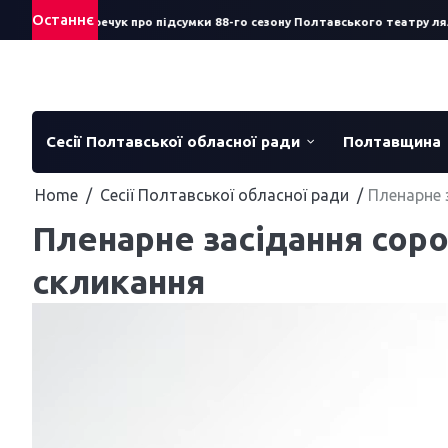
Skip
Останнє
к: Сергій Смеречук про підсумки 88-го сезону Полтавського театру ляль
to
content
Сесії Полтавської обласної ради
Полтавщина
Home
Сесії Полтавської обласної ради
Пленарне 
Пленарне засідання соро
скликання