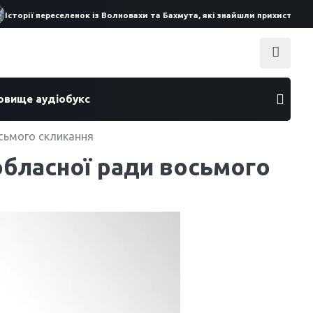
торії переселенок із Волновахи та Бахмута, які знайшли прихисток на 
ховище аудіобукс
осьмого скликання
 обласної ради восьмого