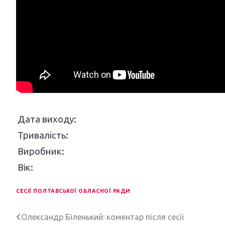
Дата виходу:
Тривалість:
Виробник:
Вік:
СЕСІЇ ПОЛТАВСЬКОЇ ОБЛАСНОЇ РАДИ
Н
Олександр Біленький: коментар після сесії