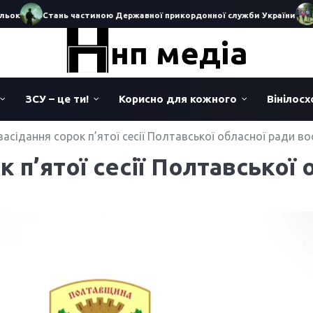
ок
Стань частиною Державної прикордонної служби України
Іс
нп медіа
ЗСУ – це ти!
Корисно для кожного
Вінілос
засідання сорок п’ятої сесії Полтавської обласної ради в
к п’ятої сесії Полтавської