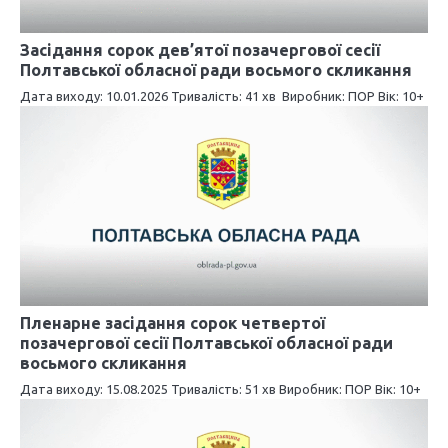
а
п
Засідання сорок дев’ятої позачергової сесії
Полтавської обласної ради восьмого скликання
и
Дата виходу: 10.01.2026 Тривалість: 41 хв Виробник: ПОР Вік: 10+
с
і
в
Пленарне засідання сорок четвертої
позачергової сесії Полтавської обласної ради
восьмого скликання
Дата виходу: 15.08.2025 Тривалість: 51 хв Виробник: ПОР Вік: 10+