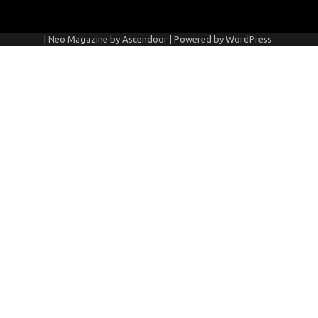
| Neo Magazine by
Ascendoor
| Powered by
WordPress
.