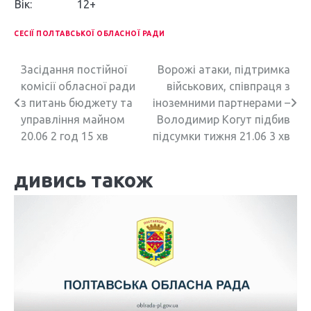
Вік:
12+
СЕСІЇ ПОЛТАВСЬКОЇ ОБЛАСНОЇ РАДИ
Н
Засідання постійної
Ворожі атаки, підтримка
комісії обласної ради
військових, співпраця з
а
з питань бюджету та
іноземними партнерами –
в
управління майном
Володимир Когут підбив
20.06 2 год 15 хв
підсумки тижня 21.06 3 хв
і
г
дивись також
а
ц
і
я
з