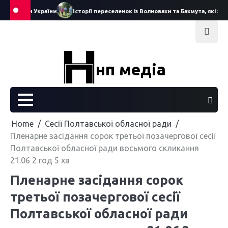
Skip
служби України
Історії переселенок із Волновахи та Бахмута, які знай
to
content
нп медіа
Home
Сесії Полтавської обласної ради
Пленарне засідання сорок третьої позачергової сесії
Полтавської обласної ради восьмого скликання
21.06 2 год 5 хв
Пленарне засідання сорок
третьої позачергової сесії
Полтавської обласної ради