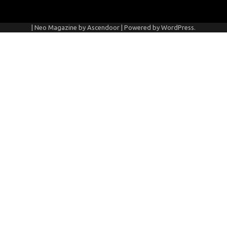
| Neo Magazine by
Ascendoor
| Powered by
WordPress
.