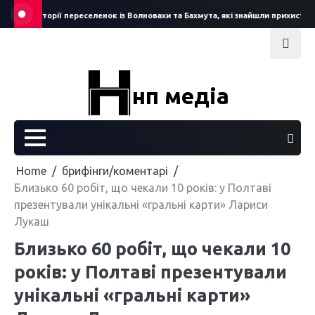
Skip
Історії переселенок із Волновахи та Бахмута, які знайшли прихисток н
to
content
нп медіа
Home
брифінги/коментарі
Близько 60 робіт, що чекали 10 років: у Полтаві
презентували унікальні «гральні карти» Лариси
Лукаш
Близько 60 робіт, що чекали 10
років: у Полтаві презентували
унікальні «гральні карти»