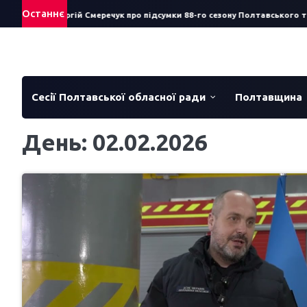
Skip
Останнє
тав за рік: Сергій Смеречук про підсумки 88-го сезону Полтавського те
to
content
Сесії Полтавської обласної ради
Полтавщина
День:
02.02.2026