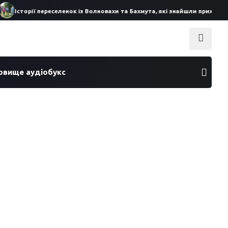
Історії переселенок із Волновахи та Бахмута, які знайшли прихисток
ховище аудіобукс