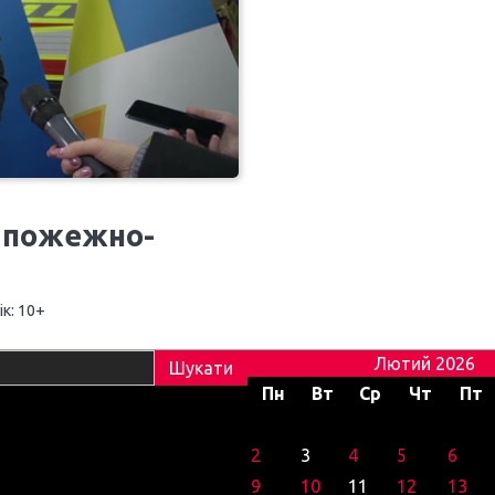
е пожежно-
ік: 10+
Лютий 2026
Пн
Вт
Ср
Чт
Пт
2
3
4
5
6
9
10
11
12
13