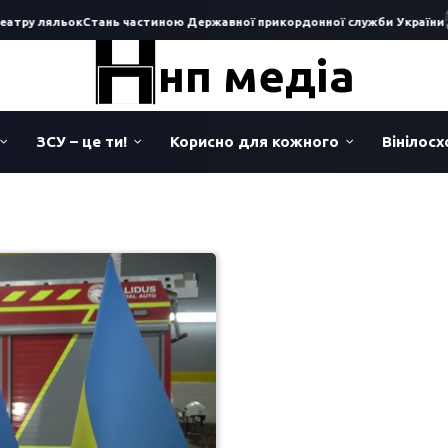
атру ляльок
Стань частиною Державної прикордонної служби України
нп медіа
ЗСУ – це ти!
Корисно для кожного
Вінілос