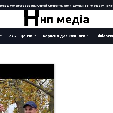
ад 700 вистав за рік: Сергій Смеречук про підсумки 88-го сезону Полта
нп медіа
ЗСУ – це ти!
Корисно для кожного
Вінілос