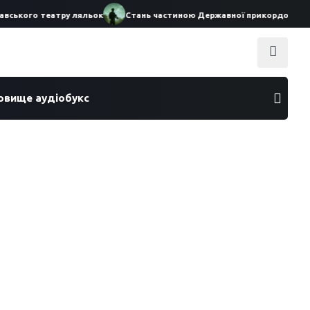
вського театру ляльок
Стань частиною Державної прикордонної сл
ховище аудіобукс