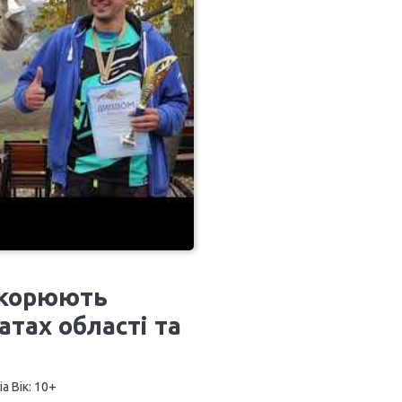
дкорюють
атах області та
а Вік: 10+