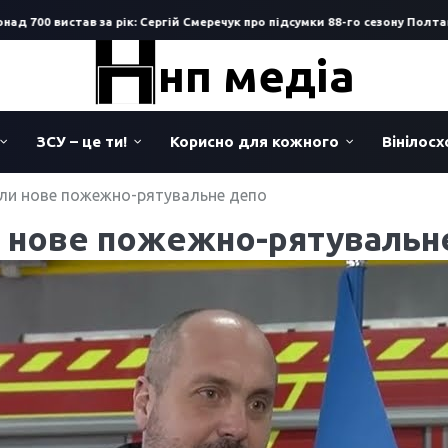
00 вистав за рік: Сергій Смеречук про підсумки 88-го сезону Полтавськ
нп медіа
ЗСУ – це ти!
Корисно для кожного
Вінілос
ли нове пожежно-рятувальне депо
и нове пожежно-рятувальн