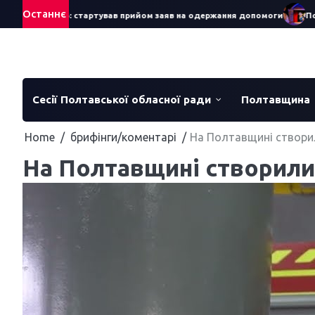
Skip
Останнє
яра – 2026: стартував прийом заяв на одержання допомоги
Понад 7
to
content
Сесії Полтавської обласної ради
Полтавщина
Home
брифінги/коментарі
На Полтавщині створи
На Полтавщині створил