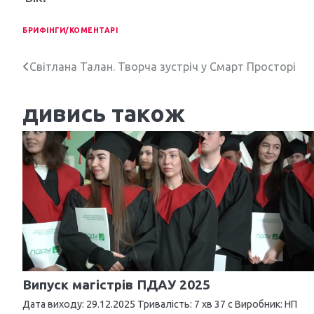
БРИФІНГИ/КОМЕНТАРІ
Н
Світлана Талан. Творча зустріч у Смарт Просторі
а
дивись також
в
і
г
а
ц
і
я
Випуск магістрів ПДАУ 2025
з
Дата виходу: 29.12.2025 Тривалість: 7 хв 37 с Виробник: НП