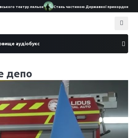
ого театру ляльок
Стань частиною Державної прикордонної служби
ховище аудіобукс
е депо