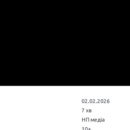
02.02.2026
7 хв
НП медіа
10+