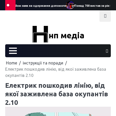
Skip
вав прийом заяв на одержання допомоги
Понад 700 вистав за рік: Сергі
to
content
нп медіа
Home
інструкції та поради
Електрик пошкодив лінію, від якої заживлена база
окупантів 2.10
Електрик пошкодив лінію, від
якої заживлена база окупантів
2.10