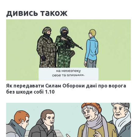
г
дивись також
а
ц
і
я
з
а
п
Як передавати Силам Оборони дані про ворога
без шкоди собі 1.10
и
с
і
в