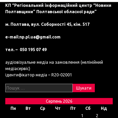
КП “Регіональний інформаційний центр “Новини
Полтавщини” Полтавської обласної ради”
м. Полтава, вул. Соборності 45, кім. 517
e-mail:
np.pl.ua@gmail.com
тел. – 050 195 07 49
аудіовізуальне медіа на замовлення (нелінійний
медіасервіс)
ідентифікатор медіа – R20-02001
Пошук:
Серпень 2026
Пн
Вт
Ср
Чт
Пт
Сб
Нд
1
2