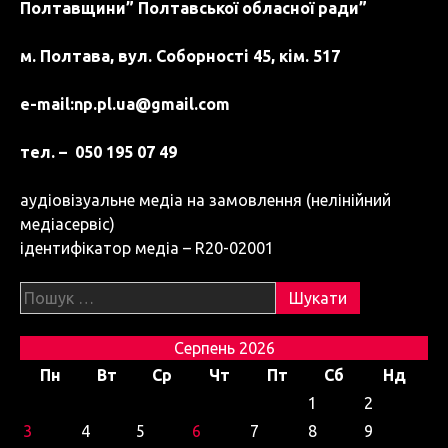
Полтавщини” Полтавської обласної ради”
м. Полтава, вул. Соборності 45, кім. 517
e-mail:
np.pl.ua@gmail.com
тел. – 050 195 07 49
аудіовізуальне медіа на замовлення (нелінійний
медіасервіс)
ідентифікатор медіа – R20-02001
Пошук:
Серпень 2026
Пн
Вт
Ср
Чт
Пт
Сб
Нд
1
2
3
4
5
6
7
8
9