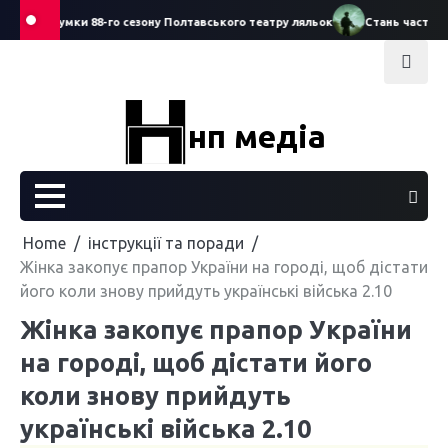
Skip
про підсумки 88-го сезону Полтавського театру ляльок
Стань частиною 
to
content
нп медіа
Home
інструкції та поради
Жінка закопує прапор України на городі, щоб дістати
його коли знову прийдуть українські війська 2.10
Жінка закопує прапор України
на городі, щоб дістати його
коли знову прийдуть
українські війська 2.10