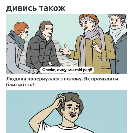
дивись також
і
г
а
ц
і
я
з
Людина повернулася з полону. Як проявляти
а
близькість?
п
и
с
і