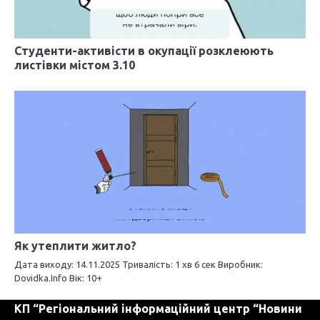
в
Студенти-активісти в окупації розклеюють
листівки містом 3.10
Як утеплити житло?
Дата виходу: 14.11.2025 Тривалість: 1 хв 6 сек Виробник:
Dovidka.Info Вік: 10+
КП “Регіональний інформаційний центр “Новини