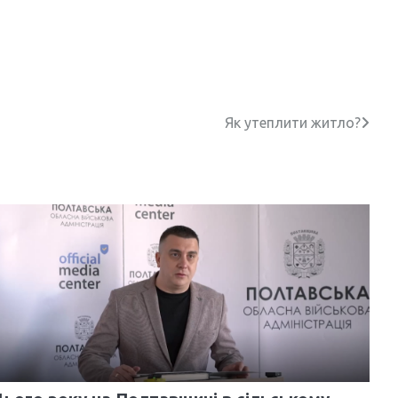
Як утеплити житло?