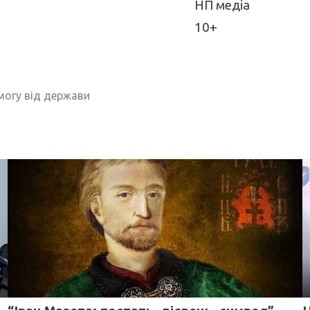
НП медіа
10+
огу від держави