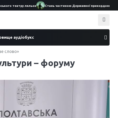
го театру ляльок
Стань частиною Державної прикордонної служби 
ховище аудіобукс
ве слово»
ультури – форуму