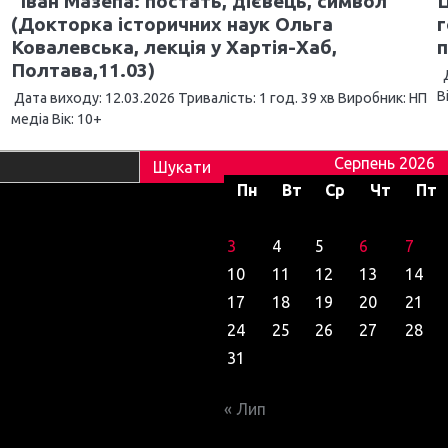
“Іван Мазепа: постать, дієвець, символ”
Ц
(Докторка історичних наук Ольга
г
Ковалевська, лекція у Хартія-Хаб,
п
Полтава,11.03)
Д
В
Дата виходу: 12.03.2026 Тривалість: 1 год. 39 хв Виробник: НП
медіа Вік: 10+
Серпень 2026
Пн
Вт
Ср
Чт
Пт
3
4
5
6
7
10
11
12
13
14
17
18
19
20
21
24
25
26
27
28
31
« Лип