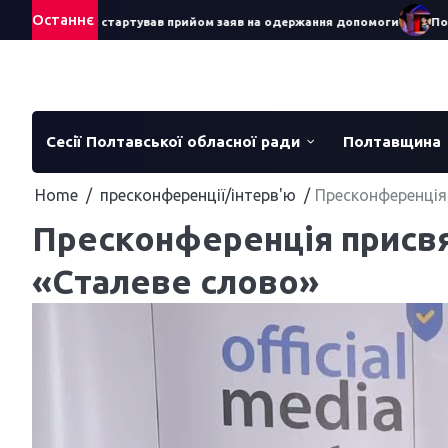
Skip
Останнє
ра – 2026: стартував прийом заяв на одержання допомоги
Понад 70
to
content
Сесії Полтавської обласної ради
Полтавщина
Home
пресконференції/інтерв'ю
Пресконференція 
Пресконференція присвя
«Сталеве слово»