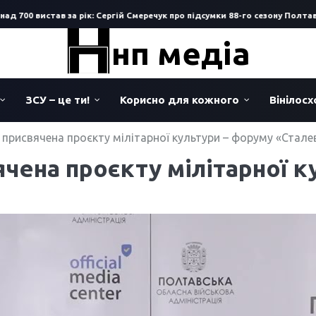
0 вистав за рік: Сергій Смеречук про підсумки 88-го сезону Полтавсько
нп медіа
ЗСУ – це ти!
Корисно для кожного
Вінілос
присвячена проєкту мілітарної культури – форуму «Стале
чена проєкту мілітарної к