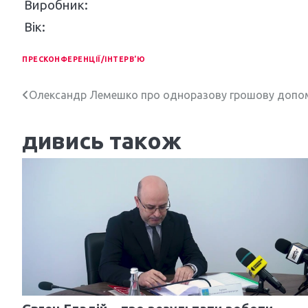
Виробник:
Вік:
ПРЕСКОНФЕРЕНЦІЇ/ІНТЕРВ'Ю
Н
Олександр Лемешко про одноразову грошову допом
а
дивись також
в
і
г
а
ц
і
я