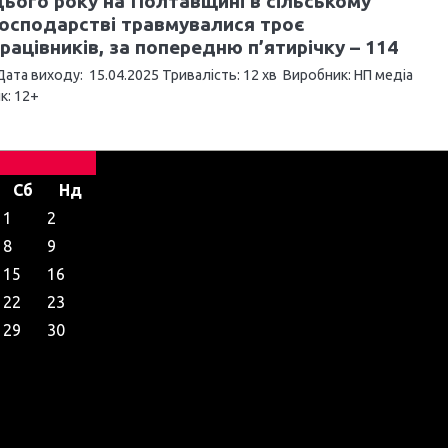
ього року на Полтавщині в сільському
осподарстві травмувалися троє
рацівників, за попередню п’ятирічку – 114
ата виходу: 15.04.2025 Тривалість: 12 хв Виробник: НП медіа
ік: 12+
Сб
Нд
1
2
8
9
15
16
22
23
29
30