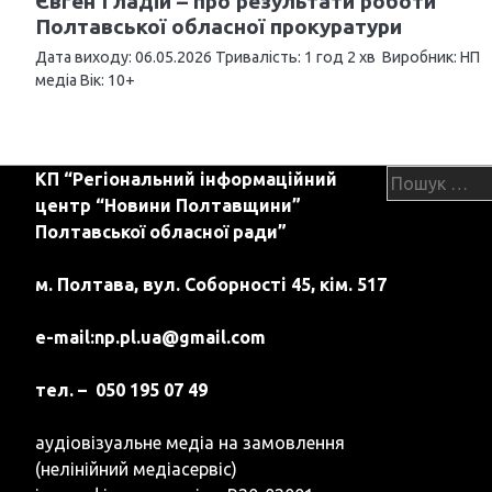
Євген Гладій – про результати роботи
з
Полтавської обласної прокуратури
а
Дата виходу: 06.05.2026 Тривалість: 1 год 2 хв Виробник: НП
медіа Вік: 10+
п
и
с
Пошук:
КП “Регіональний інформаційний
центр “Новини Полтавщини”
і
Полтавської обласної ради”
в
м. Полтава, вул. Соборності 45, кім. 517
e-mail:
np.pl.ua@gmail.com
тел. – 050 195 07 49
аудіовізуальне медіа на замовлення
(нелінійний медіасервіс)