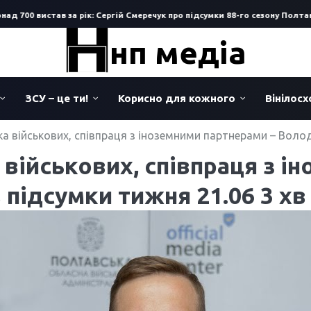
00 вистав за рік: Сергій Смеречук про підсумки 88-го сезону Полтавськ
нп медіа
ЗСУ – це ти!
Корисно для кожного
Вінілос
ка військових, співпраця з іноземними партнерами – Волод
 військових, співпраця з і
підсумки тижня 21.06 3 хв