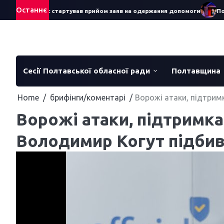
Skip
Останнє
яра – 2026: стартував прийом заяв на одержання допомоги
Понад 7
to
content
Сесії Полтавської обласної ради
Полтавщина
Home
брифінги/коментарі
Ворожі атаки, підтрим
Ворожі атаки, підтримка
Володимир Когут підбив 