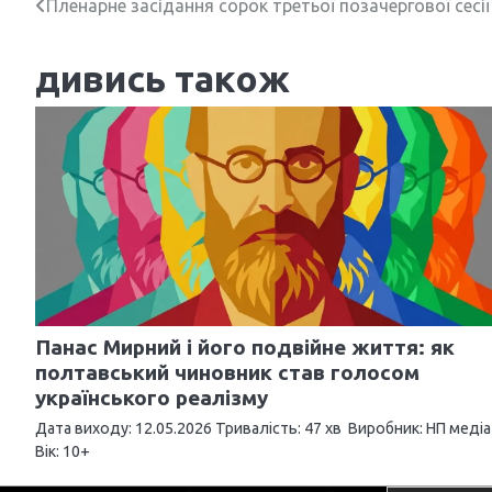
Н
Пленарне засідання сорок третьої позачергової сесі
а
дивись також
в
і
г
а
ц
і
я
Панас Мирний і його подвійне життя: як
з
полтавський чиновник став голосом
українського реалізму
а
Дата виходу: 12.05.2026 Тривалість: 47 хв Виробник: НП медіа
п
Вік: 10+
и