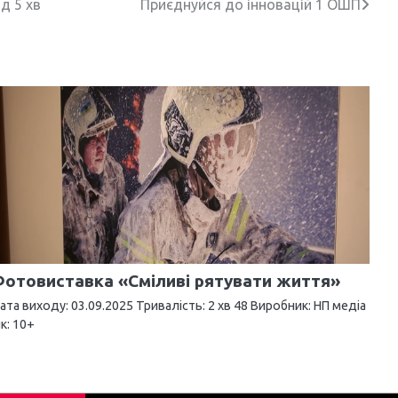
д 5 хв
Приєднуйся до інновацій 1 ОШП
отовиставка «Сміливі рятувати життя»
ата виходу: 03.09.2025 Тривалість: 2 хв 48 Виробник: НП медіа
ік: 10+