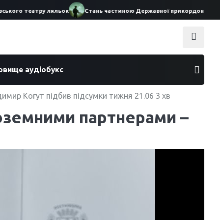
ого театру ляльок
Стань частиною Державної прикордонної служби
ховище аудіобукс
имир Когут підбив підсумки тижня 21.06 3 хв
ноземними партнерами –