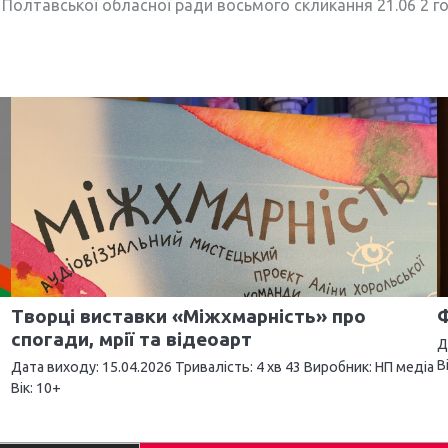
ї Полтавської обласної ради восьмого скликання 21.06 2 го
Творці виставки «Міжхмарність» про
Ф
спогади, мрії та відеоарт
Д
В
Дата виходу: 15.04.2026 Тривалість: 4 хв 43 Виробник: НП медіа
Вік: 10+