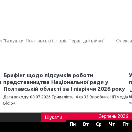
“Галушки. Полтавські історії. Перші дні війни”
Олекса
Брифінг щодо підсумків роботи
У
я
представництва Національної ради у
п
Полтавській області за І півріччя 2026 року
Д
в
Дата виходу: 08.07.2026 Тривалість: 4 хв 33 Виробник: НП медіа
м
Вік: 5+
Серпень 2026
Пн
Вт
Ср
Чт
Пт