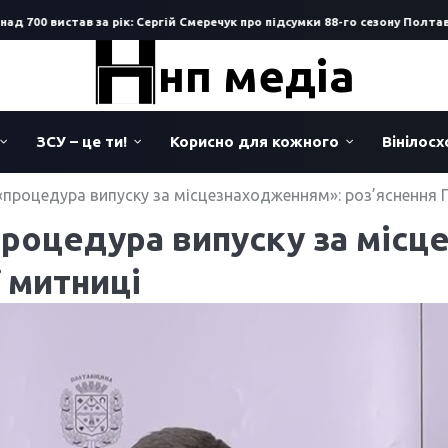
700 вистав за рік: Сергій Смеречук про підсумки 88-го сезону Полтавськ
нп медіа
ЗСУ – це ти!
Корисно для кожного
Вінілос
процедура випуску за місцезнаходженням»: роз’яснення 
роцедура випуску за місц
 митниці