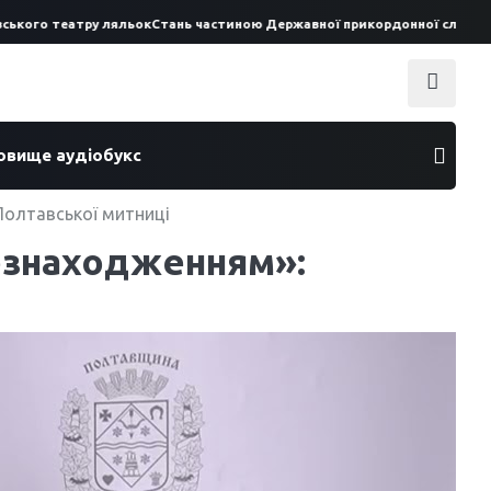
ого театру ляльок
Стань частиною Державної прикордонної служби Укр
ховище аудіобукс
Полтавської митниці
езнаходженням»: