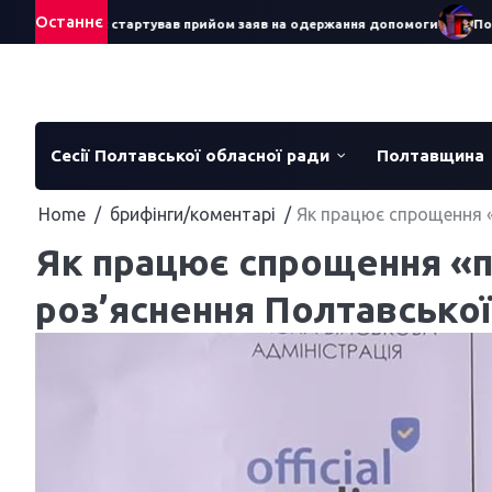
Skip
Останнє
яра – 2026: стартував прийом заяв на одержання допомоги
Понад 
to
content
Сесії Полтавської обласної ради
Полтавщина
Home
брифінги/коментарі
Як працює спрощення «
Як працює спрощення «п
роз’яснення Полтавської