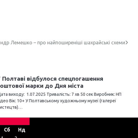
ндр Лемешко – про найпоширеніші шахрайські схеми
 Полтаві відбулося спецпогашення
оштової марки до Дня міста
ата виходу: 1.07.2025 Тривалість: 7 хв 50 сек Виробник: НП
ідео Вік: 10+ У Полтавському художньому музеї (галереї
истецтв)…
Сб
Нд