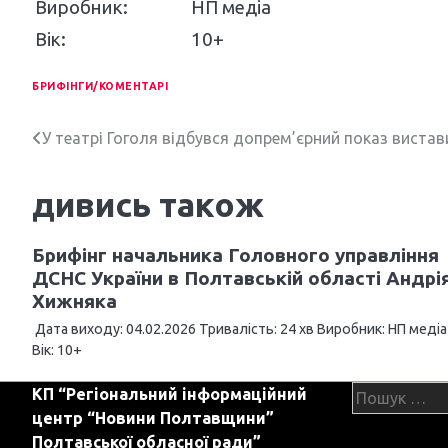
Виробник:
НП медіа
Вік:
10+
БРИФІНГИ/КОМЕНТАРІ
Н
У театрі Гоголя відбувся допрем’єрний показ вистави 
а
дивись також
в
і
Брифінг начальника Головного управління
ДСНС України в Полтавській області Андрі
г
Хижняка
а
Дата виходу: 04.02.2026 Тривалість: 24 хв Виробник: НП медіа
Вік: 10+
ц
і
Пошук:
КП “Регіональний інформаційний
центр “Новини Полтавщини”
я
Полтавської обласної ради”