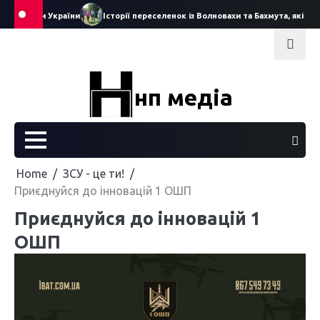
Skip
служби України
Історії переселенок із Волновахи та Бахмута, які знайш
to
content
нп медіа
Home
ЗСУ - це ти!
Приєднуйся до інновацій 1 ОШП
Приєднуйся до інновацій 1
ОШП