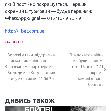
який постійно покращується. Перший
окремий штурмовий — будь з першими:
WhatsApp/Signal — 0 (67) 549 73 49
http://1bat.com.ua
ЗСУ - ЦЕ ТИ!
Н
Ворожі атаки, підтримка
“На початок війни
військових, співпраця з
ми були знайомі
а
іноземними партнерами –
вже 18 років.” 41
в
Володимир Когут підбив
окрема
підсумки тижня 21.06 3 хв
механізована
і
бригада
г
дивись також
а
ц