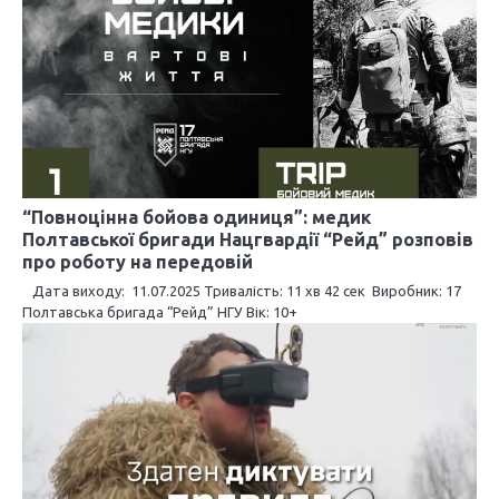
і
я
з
а
п
“Повноцінна бойова одиниця”: медик
и
Полтавської бригади Нацгвардії “Рейд” розповів
про роботу на передовій
с
Дата виходу: 11.07.2025 Тривалість: 11 хв 42 сек Виробник: 17
і
Полтавська бригада “Рейд” НГУ Вік: 10+
в