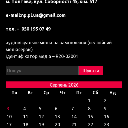
м. Полтава, вул. Соборності 45, кім. 517
e-mail:
np.pl.ua@gmail.com
тел. – 050 195 07 49
аудіовізуальне медіа на замовлення (нелінійний
медіасервіс)
ідентифікатор медіа – R20-02001
Пошук:
Серпень 2026
Пн
Вт
Ср
Чт
Пт
Сб
Нд
1
2
3
4
5
6
7
8
9
10
11
12
13
14
15
16
17
18
19
20
21
22
23