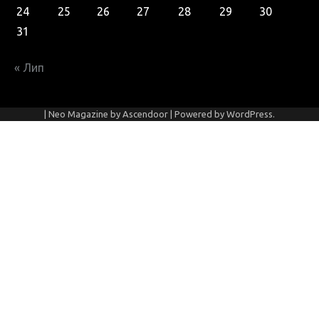
24
25
26
27
28
29
30
31
« Лип
| Neo Magazine by
Ascendoor
| Powered by
WordPress
.