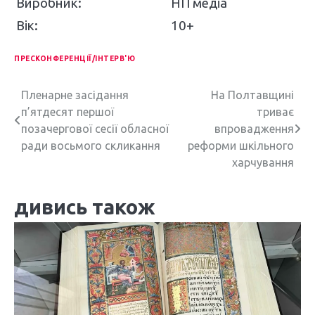
Виробник:
НП медіа
Вік:
10+
ПРЕСКОНФЕРЕНЦІЇ/ІНТЕРВ'Ю
Н
Пленарне засідання
На Полтавщині
п’ятдесят першої
триває
а
позачергової сесії обласної
впровадження
в
ради восьмого скликання
реформи шкільного
харчування
і
г
дивись також
а
ц
і
я