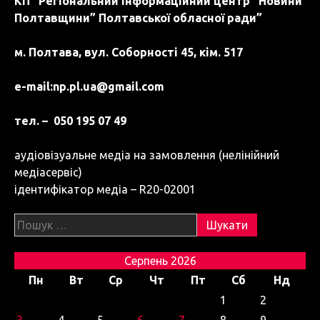
КП “Регіональний інформаційний центр “Новини
Полтавщини” Полтавської обласної ради”
м. Полтава, вул. Соборності 45, кім. 517
e-mail:
np.pl.ua@gmail.com
тел. – 050 195 07 49
аудіовізуальне медіа на замовлення (нелінійний
медіасервіс)
ідентифікатор медіа – R20-02001
Пошук:
Серпень 2026
Пн
Вт
Ср
Чт
Пт
Сб
Нд
1
2
3
4
5
6
7
8
9