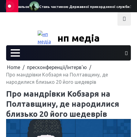
Skip
театру ляльок
Стань частиною Державної прикордонної служби Україн
to
content
нп медіа
Home
пресконференції/інтерв'ю
Про мандрівки Кобзаря на Полтавщину, де
народилися близько 20 його шедеврів
Про мандрівки Кобзаря на
Полтавщину, де народилися
близько 20 його шедеврів