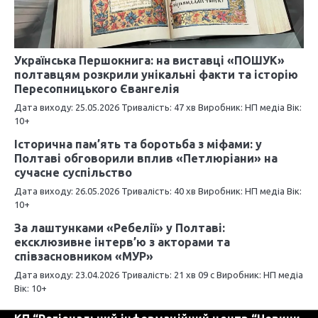
з
а
п
Українська Першокнига: на виставці «ПОШУК»
полтавцям розкрили унікальні факти та історію
и
Пересопницького Євангелія
Дата виходу: 25.05.2026 Тривалість: 47 хв Виробник: НП медіа Вік:
с
10+
і
Історична пам’ять та боротьба з міфами: у
Полтаві обговорили вплив «Петлюріани» на
в
сучасне суспільство
Дата виходу: 26.05.2026 Тривалість: 40 хв Виробник: НП медіа Вік:
10+
За лаштунками «Ребелії» у Полтаві:
ексклюзивне інтерв’ю з акторами та
співзасновником «МУР»
Дата виходу: 23.04.2026 Тривалість: 21 хв 09 c Виробник: НП медіа
Вік: 10+