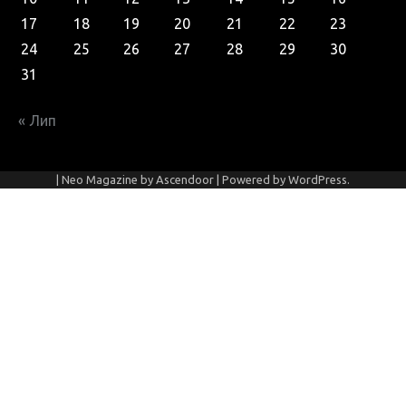
17
18
19
20
21
22
23
24
25
26
27
28
29
30
31
« Лип
| Neo Magazine by
Ascendoor
| Powered by
WordPress
.