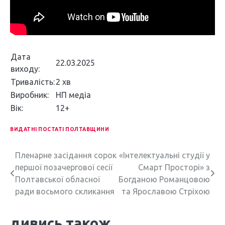
Дата
22.03.2025
виходу:
Тривалість:
2 хв
Виробник:
НП медіа
Вік:
12+
ВИДАТНІ ПОСТАТІ ПОЛТАВЩИНИ
Н
Пленарне засідання сорок
«Інтелектуальні студії у
першої позачергової сесії
Смарт Просторі» з
а
Полтавської обласної
Богданою Романцовою
в
ради восьмого скликання
та Ярославою Стріхою
і
дивись також