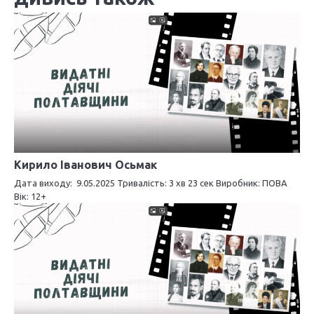
г
а
ц
і
я
з
а
Кирило Іванович Осьмак
п
Дата виходу: 9.05.2025 Тривалість: 3 хв 23 сек Виробник: ПОВА
Вік: 12+
и
с
і
в