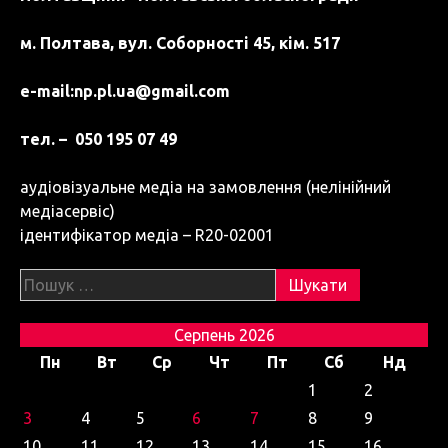
м. Полтава, вул. Соборності 45, кім. 517
e-mail:
np.pl.ua@gmail.com
тел. – 050 195 07 49
аудіовізуальне медіа на замовлення (нелінійний
медіасервіс)
ідентифікатор медіа – R20-02001
Пошук:
Серпень 2026
Пн
Вт
Ср
Чт
Пт
Сб
Нд
1
2
3
4
5
6
7
8
9
10
11
12
13
14
15
16