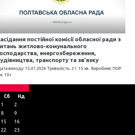
асідання постійної комісії обласної ради з
питань житлово-комунального
осподарства, енергозбереження,
удівництва, транспорту та зв’язку
ата виходу: 15.07.2026 Тривалість: 2 г. 15 хв. Виробник: ПОР
ік: 10+
Сб
Нд
1
2
8
9
15
16
22
23