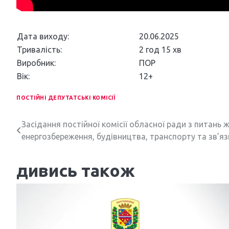
Дата виходу:
20.06.2025
Тривалість:
2 год 15 хв
Виробник:
ПОР
Вік:
12+
ПОСТІЙНІ ДЕПУТАТСЬКІ КОМІСІЇ
Н
Засідання постійної комісії обласної ради з питан
енергозбереження, будівництва, транспорту та зв’язк
а
в
дивись також
і
г
а