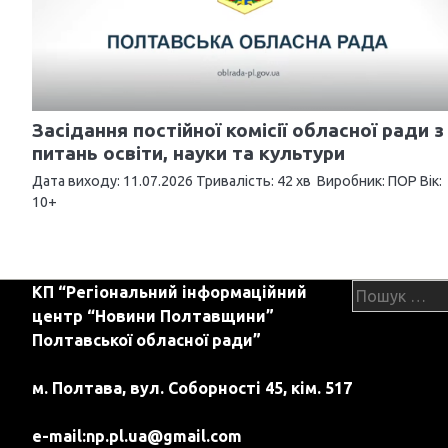
ц
і
я
з
Засідання постійної комісії обласної ради з
питань освіти, науки та культури
а
Дата виходу: 11.07.2026 Тривалість: 42 хв Виробник: ПОР Вік:
п
10+
и
с
Пошук:
КП “Регіональний інформаційний
і
центр “Новини Полтавщини”
в
Полтавської обласної ради”
м. Полтава, вул. Соборності 45, кім. 517
e-mail:
np.pl.ua@gmail.com