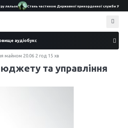
 ляльок
Стань частиною Державної прикордонної служби України
ховище аудіобукс
ня майном 20.06 2 год 15 хв
 бюджету та управління