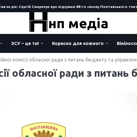
 за рік: Сергій Смеречук про підсумки 88-го сезону Полтавського театру
нп медіа
ЗСУ – це ти!
Корисно для кожного
Вінілос
ійної комісії обласної ради з питань бюджету та управлін
сії обласної ради з питань