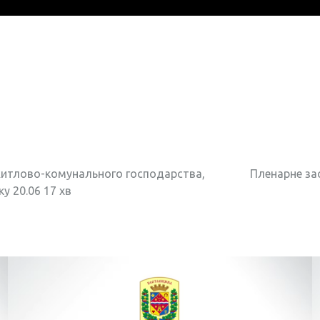
ь житлово-комунального господарства,
Пленарне зас
у 20.06 17 хв