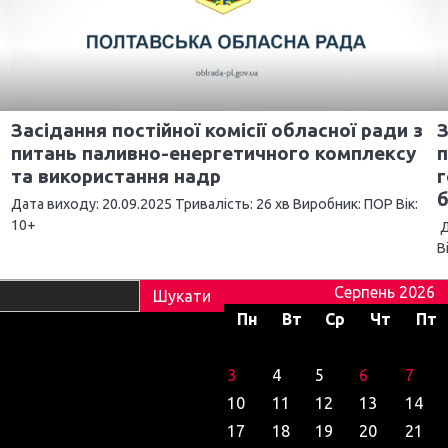
Засідання постійної комісії обласної ради з
З
питань паливно-енергетичного комплексу
та використання надр
г
б
Дата виходу: 20.09.2025 Тривалість: 26 хв Виробник: ПОР Вік:
10+
Д
В
Серпень 2026
Пн
Вт
Ср
Чт
Пт
3
4
5
6
7
10
11
12
13
14
17
18
19
20
21