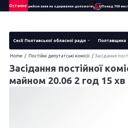
Skip
Останнє
6: стартував прийом заяв на одержання допомоги
Понад 700 вистав
to
content
Сесії Полтавської обласної ради
Полтавщина
Home
Постійні депутатські комісії
Засідання пост
Засідання постійної комі
майном 20.06 2 год 15 хв