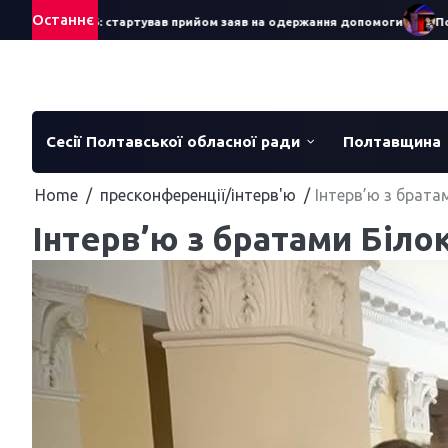
Skip
Останнє
яра – 2026: стартував прийом заяв на одержання допомоги
Понад 
to
content
Сесії Полтавської обласної ради
Полтавщина
Home
пресконференції/інтерв'ю
Інтерв’ю з брата
Інтерв’ю з братами Білок