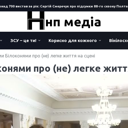
700 вистав за рік: Сергій Смеречук про підсумки 88-го сезону Полтавськ
нп медіа
ЗСУ – це ти!
Корисно для кожного
Вінілос
ми Білоконями про (не) легке життя на сцені
онями про (не) легке житт