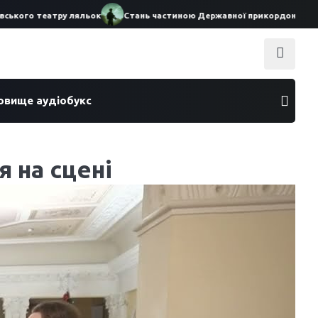
ого театру ляльок
Стань частиною Державної прикордонної служб
ховище аудіобукс
я на сцені