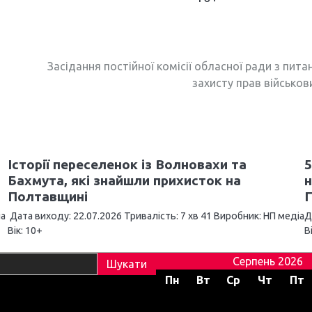
Засідання постійної комісії обласної ради з пит
захисту прав військови
Історії переселенок із Волновахи та
5
Бахмута, які знайшли прихисток на
н
Полтавщині
іа
Дата виходу: 22.07.2026 Тривалість: 7 хв 41 Виробник: НП медіа
Д
Вік: 10+
В
Серпень 2026
Пн
Вт
Ср
Чт
Пт