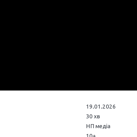
19.01.2026
30 хв
НП медіа
10+