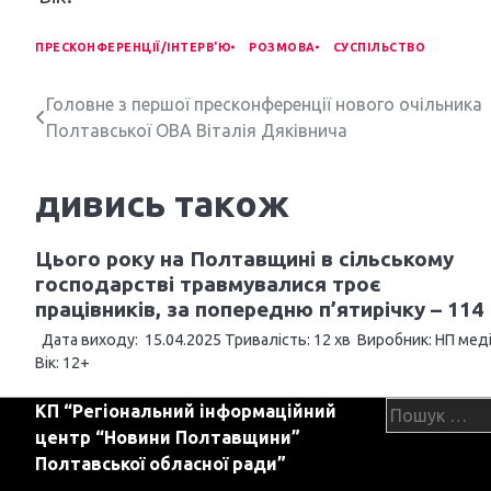
ПРЕСКОНФЕРЕНЦІЇ/ІНТЕРВ'Ю
РОЗМОВА
СУСПІЛЬСТВО
Н
Головне з першої пресконференції нового очільника
Полтавської ОВА Віталія Дяківнича
а
в
дивись також
і
Цього року на Полтавщині в сільському
г
господарстві травмувалися троє
а
працівників, за попередню п’ятирічку – 114
ц
Дата виходу: 15.04.2025 Тривалість: 12 хв Виробник: НП мед
Вік: 12+
і
Пошук:
КП “Регіональний інформаційний
я
центр “Новини Полтавщини”
з
Полтавської обласної ради”