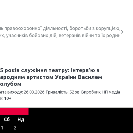
ань правоохоронної діяльності, боротьби з корупцією,
х, учасників бойових дій, ветеранів війни та їх родин
5 років служіння театру: інтерв’ю з
ародним артистом України Василем
Голубом
ата виходу: 26.03.2026 Тривалість: 52 хв Виробник: НП медіа
ік: 10+
Сб
Нд
1
2