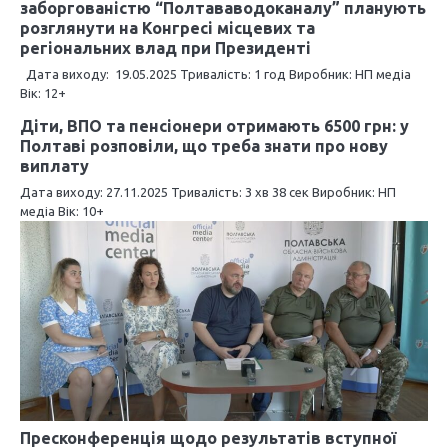
ц
заборгованістю “Полтававодоканалу” планують
розглянути на Конгресі місцевих та
і
регіональних влад при Президенті
я
Дата виходу: 19.05.2025 Тривалість: 1 год Виробник: НП медіа
Вік: 12+
з
Діти, ВПО та пенсіонери отримають 6500 грн: у
а
Полтаві розповіли, що треба знати про нову
виплату
п
Дата виходу: 27.11.2025 Тривалість: 3 хв 38 сек Виробник: НП
медіа Вік: 10+
и
с
і
в
Пресконференція щодо результатів вступної