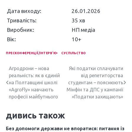
Дата виходу:
26.01.2026
Тривалість:
35 хв
Виробник:
НП медіа
Вік:
10+
ПРЕСКОНФЕРЕНЦІЇ/ІНТЕРВ'Ю
СУСПІЛЬСТВО
Н
Агродрони – нова
Які податки сплачувати
реальність: як в єдиній
від репетиторства
а
на Полтавщині школі
студентам – пояснюють
в
«AgroFly» навчають
Мінфін та ДПС у кампанії
професії майбутнього
«Податки захищають»
і
г
дивись також
а
Без допомоги держави не впоратися: питання із