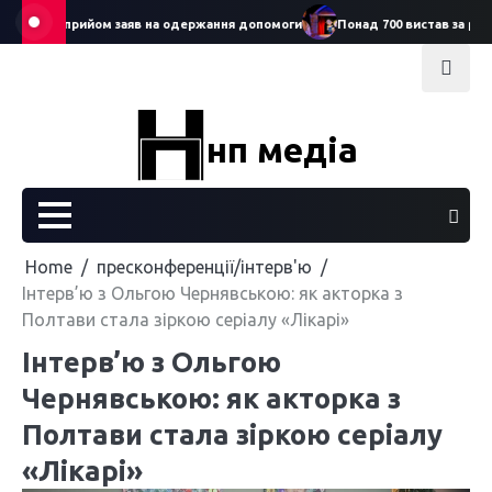
Skip
артував прийом заяв на одержання допомоги
Понад 700 вистав за рік: С
to
content
нп медіа
Home
пресконференції/інтерв'ю
Інтерв’ю з Ольгою Чернявською: як акторка з
Полтави стала зіркою серіалу «Лікарі»
Інтерв’ю з Ольгою
Чернявською: як акторка з
Полтави стала зіркою серіалу
«Лікарі»