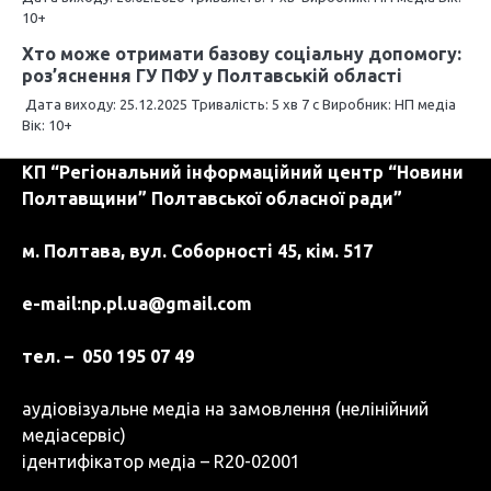
10+
з
Хто може отримати базову соціальну допомогу:
а
роз’яснення ГУ ПФУ у Полтавській області
п
Дата виходу: 25.12.2025 Тривалість: 5 хв 7 с Виробник: НП медіа
Вік: 10+
и
КП “Регіональний інформаційний центр “Новини
с
Полтавщини” Полтавської обласної ради”
і
м. Полтава, вул. Соборності 45, кім. 517
в
e-mail:
np.pl.ua@gmail.com
тел. – 050 195 07 49
аудіовізуальне медіа на замовлення (нелінійний
медіасервіс)
ідентифікатор медіа – R20-02001