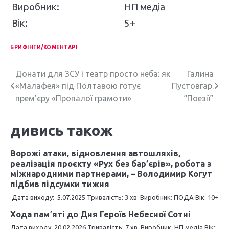
Виробник:
НП медіа
Вік:
5+
БРИФІНГИ/КОМЕНТАРІ
Н
Донати для ЗСУ і театр просто неба: як
Галина
«Малафея» під Полтавою готує
Пустовгар.
а
прем’єру «Пропалої грамоти»
“Поезії”
в
дивись також
і
г
Ворожі атаки, відновлення автошляхів,
реалізація проєкту «Рух без бар’єрів», робота з
а
міжнародними партнерами, – Володимир Когут
ц
підбив підсумки тижня
Дата виходу: 5.07.2025 Тривалість: 3 хв Виробник: ПОДА Вік: 10+
і
Хода памʼяті до Дня Героїв Небесної Сотні
я
Дата виходу: 20.02.2026 Тривалість: 7 хв Виробник: НП медіа Вік: