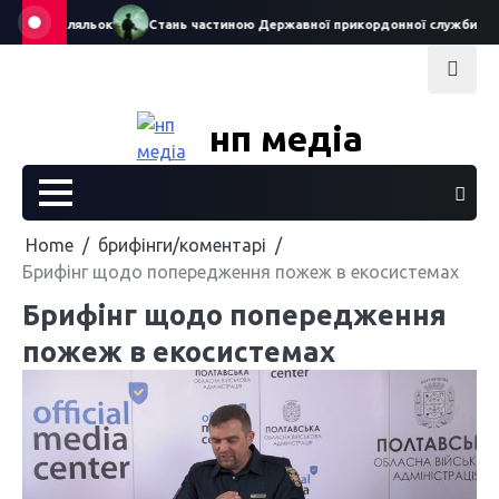
Skip
 театру ляльок
Стань частиною Державної прикордонної служби Украї
to
content
нп медіа
Home
брифінги/коментарі
Брифінг щодо попередження пожеж в екосистемах
Брифінг щодо попередження
пожеж в екосистемах