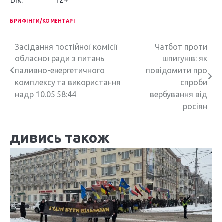
БРИФІНГИ/КОМЕНТАРІ
Н
Засідання постійної комісії
Чатбот проти
обласної ради з питань
шпигунів: як
а
паливно-енергетичного
повідомити про
в
комплексу та використання
спроби
надр 10.05 58:44
вербування від
і
росіян
г
дивись також
а
ц
і
я
з