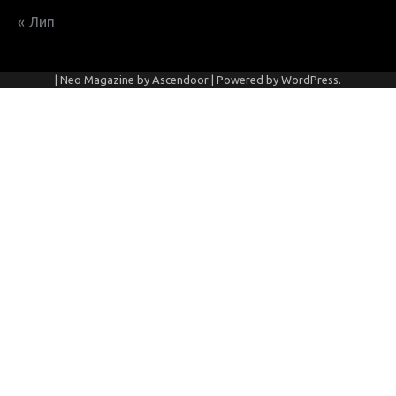
« Лип
| Neo Magazine by
Ascendoor
| Powered by
WordPress
.