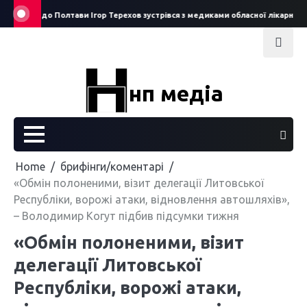
Skip
візиту до Полтави Ігор Терехов зустрівся з медиками обласної лікарні: про щ
to
content
нп медіа
Home
брифінги/коментарі
«Обмін полоненими, візит делегації Литовської
Республіки, ворожі атаки, відновлення автошляхів»,
– Володимир Когут підбив підсумки тижня
«Обмін полоненими, візит
делегації Литовської
Республіки, ворожі атаки,