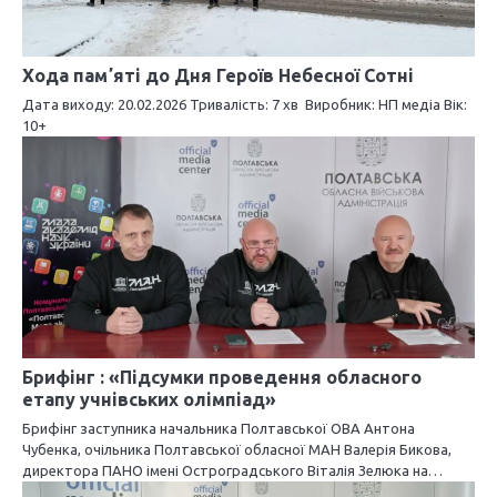
а
п
Хода памʼяті до Дня Героїв Небесної Сотні
и
Дата виходу: 20.02.2026 Тривалість: 7 хв Виробник: НП медіа Вік:
с
10+
і
в
Брифінг : «Підсумки проведення обласного
етапу учнівських олімпіад»
Брифінг заступника начальника Полтавської ОВА Антона
Чубенка, очільника Полтавської обласної МАН Валерія Бикова,
директора ПАНО імені Остроградського Віталія Зелюка на…