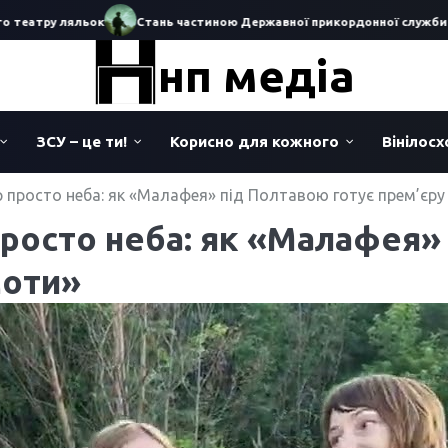
тру ляльок
Стань частиною Державної прикордонної служби Україн
нп медіа
ЗСУ – це ти!
Корисно для кожного
Вінілос
р просто неба: як «Малафея» під Полтавою готує прем’єр
просто неба: як «Малафея»
моти»