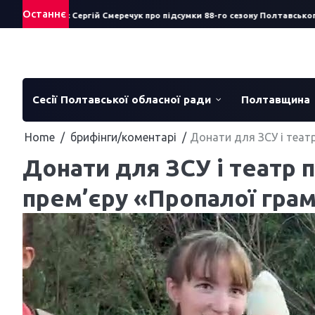
Skip
Останнє
ав за рік: Сергій Смеречук про підсумки 88-го сезону Полтавського теа
to
content
Сесії Полтавської обласної ради
Полтавщина
Home
брифінги/коментарі
Донати для ЗСУ і теат
Донати для ЗСУ і театр 
прем’єру «Пропалої гра