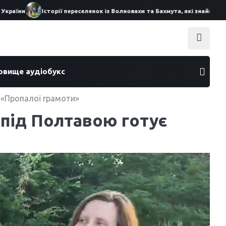
и
Історії переселенок із Волновахи та Бахмута, які знайшли прихи
ховище аудіобукс
у «Пропалої грамоти»
 під Полтавою готує