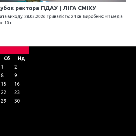
убок ректора ПДАУ | ЛІГА СМІХУ
ата виходу: 28.03.2026 Тривалість: 24 хв Виробник: НП медіа
ік: 10+
Сб
Нд
1
2
8
9
15
16
22
23
29
30