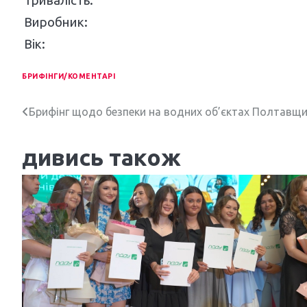
Тривалість:
Виробник:
Вік:
БРИФІНГИ/КОМЕНТАРІ
Н
Брифінг щодо безпеки на водних об’єктах Полтавщ
а
дивись також
в
і
г
а
ц
і