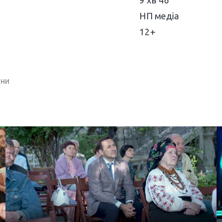
9 хв 46
НП медіа
12+
ини