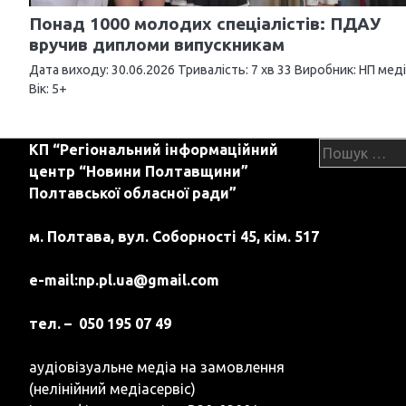
я
Понад 1000 молодих спеціалістів: ПДАУ
з
вручив дипломи випускникам
а
Дата виходу: 30.06.2026 Тривалість: 7 хв 33 Виробник: НП мед
Вік: 5+
п
и
Пошук:
КП “Регіональний інформаційний
с
центр “Новини Полтавщини”
Полтавської обласної ради”
і
в
м. Полтава, вул. Соборності 45, кім. 517
e-mail:
np.pl.ua@gmail.com
тел. – 050 195 07 49
аудіовізуальне медіа на замовлення
(нелінійний медіасервіс)