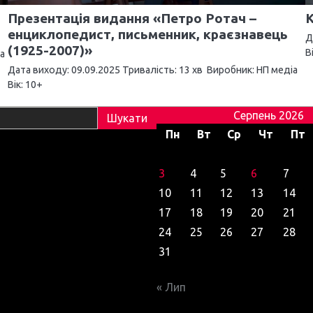
Презентація видання «Петро Ротач –
К
енциклопедист, письменник, краєзнавець
Д
(1925-2007)»
В
іа
Дата виходу: 09.09.2025 Тривалість: 13 хв Виробник: НП медіа
Вік: 10+
Серпень 2026
Пн
Вт
Ср
Чт
Пт
3
4
5
6
7
10
11
12
13
14
17
18
19
20
21
24
25
26
27
28
31
« Лип