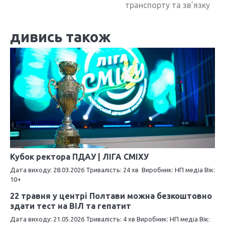
транспорту та зв’язку
і
г
дивись також
а
ц
і
я
з
а
п
Кубок ректора ПДАУ | ЛІГА СМІХУ
Дата виходу: 28.03.2026 Тривалість: 24 хв Виробник: НП медіа Вік:
и
10+
с
22 травня у центрі Полтави можна безкоштовно
здати тест на ВІЛ та гепатит
і
Дата виходу: 21.05.2026 Тривалість: 4 хв Виробник: НП медіа Вік: