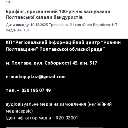
в
10+
Брифінг, присвячений 100-річчю заснування
Полтавської капели бандуристів
Дата виходу: 10.12.2025 Тривалість: 21 хвл 42 сек Виробник: НП
медіа Вік: 10+
КП “Регіональний інформаційний центр “Новини
Полтавщини” Полтавської обласної ради”
м. Полтава, вул. Соборності 45, кім. 517
e-mail:
np.pl.ua@gmail.com
тел. – 050 195 07 49
аудіовізуальне медіа на замовлення (нелінійний
медіасервіс)
ідентифікатор медіа – R20-02001