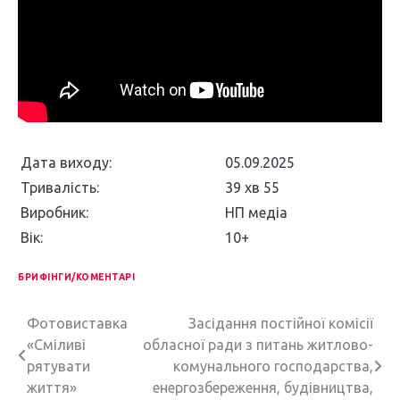
Дата виходу:
05.09.2025
Тривалість:
39 хв 55
Виробник:
НП медіа
Вік:
10+
БРИФІНГИ/КОМЕНТАРІ
Н
Фотовиставка
Засідання постійної комісії
«Сміливі
обласної ради з питань житлово-
а
рятувати
комунального господарства,
в
життя»
енергозбереження, будівництва,