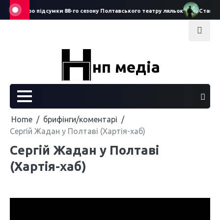
Skip
еречук про підсумки 88-го сезону Полтавського театру ляльок
Стань ча
to
content
нп медіа
Home
брифінги/коментарі
Сергій Жадан у Полтаві (Хартія-хаб)
Сергій Жадан у Полтаві
(Хартія-хаб)