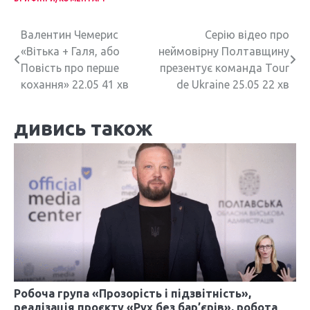
Н
Валентин Чемерис
Серію відео про
«Вітька + Галя, або
неймовірну Полтавщину
а
Повість про перше
презентує команда Tour
в
кохання» 22.05 41 хв
de Ukraine 25.05 22 хв
і
дивись також
г
а
ц
і
я
з
а
Робоча група «Прозорість і підзвітність»,
реалізація проєкту «Рух без бар’єрів», робота