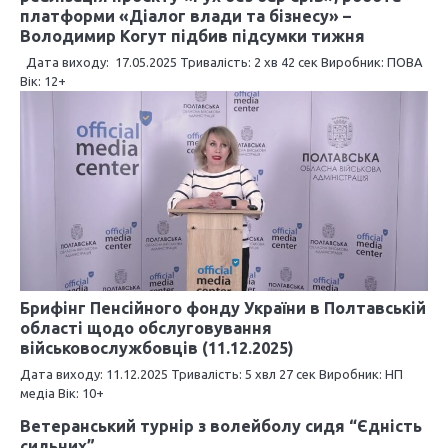
п
платформи «Діалог влади та бізнесу» –
и
Володимир Когут підбив підсумки тижня
Дата виходу: 17.05.2025 Тривалість: 2 хв 42 сек Виробник: ПОВА
с
Вік: 12+
і
в
Брифінг Пенсійного фонду України в Полтавській
області щодо обслуговування
військовослужбовців (11.12.2025)
Дата виходу: 11.12.2025 Тривалість: 5 хвл 27 сек Виробник: НП
медіа Вік: 10+
Ветеранський турнір з волейболу сидя “Єдність
сильних”