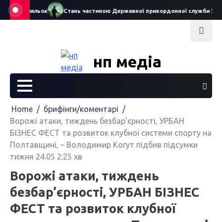
Skip
театру ляльок
Стань частиною Державної прикордонної служби Україн
to
content
нп медіа
Home
брифінги/коментарі
Ворожі атаки, тиждень безбар’єрності, УРБАН
БІЗНЕС ФЕСТ та розвиток клубної системи спорту на
Полтавщині, – Володимир Когут підбив підсумки
тижня 24.05 2:25 хв
Ворожі атаки, тиждень
безбар’єрності, УРБАН БІЗНЕС
ФЕСТ та розвиток клубної