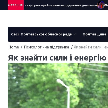
Skip
Останнє
ра – 2026: стартував прийом заяв на одержання допомоги
Понад 70
to
content
Сесії Полтавської обласної ради
Полтавщина
Home
Психологічна підтримка
Як знайти сили і е
Як знайти сили і енергію