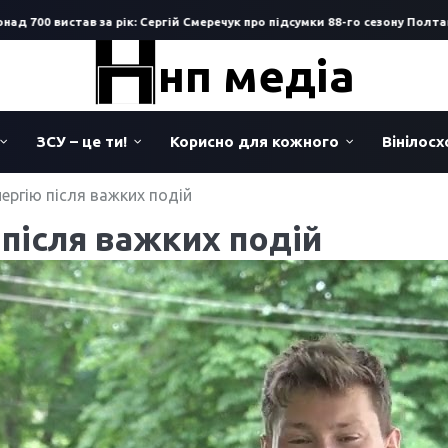
0 вистав за рік: Сергій Смеречук про підсумки 88-го сезону Полтавсько
нп медіа
ЗСУ – це ти!
Корисно для кожного
Вінілос
нергію після важких подій
 після важких подій