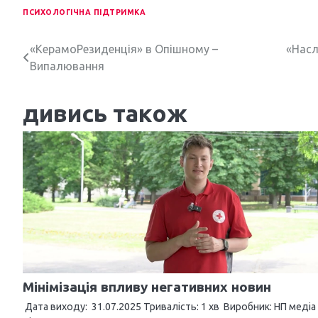
ПСИХОЛОГІЧНА ПІДТРИМКА
Н
«КерамоРезиденція» в Опішному –
«Насл
Випалювання
а
в
дивись також
і
г
а
ц
і
я
з
Мінімізація впливу негативних новин
а
Дата виходу: 31.07.2025 Тривалість: 1 хв Виробник: НП медіа