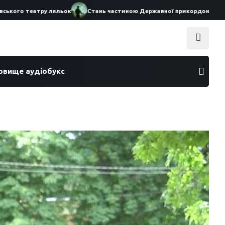
го театру ляльок
Стань частиною Державної прикордонної служби 
ховище аудіобукс