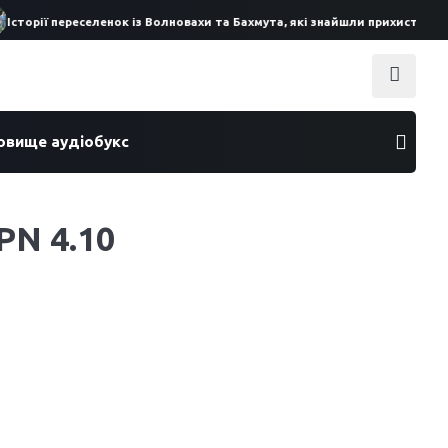
торії переселенок із Волновахи та Бахмута, які знайшли прихисток на 
ховище аудіобукс
PN 4.10