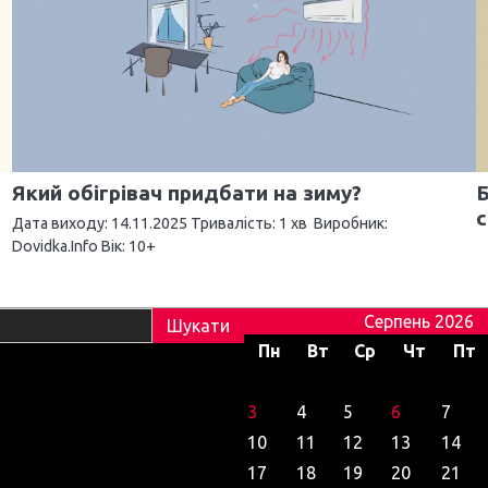
Який обігрівач придбати на зиму?
Б
с
Дата виходу: 14.11.2025 Тривалість: 1 хв Виробник:
Dovidka.Info Вік: 10+
Серпень 2026
Пн
Вт
Ср
Чт
Пт
3
4
5
6
7
10
11
12
13
14
17
18
19
20
21