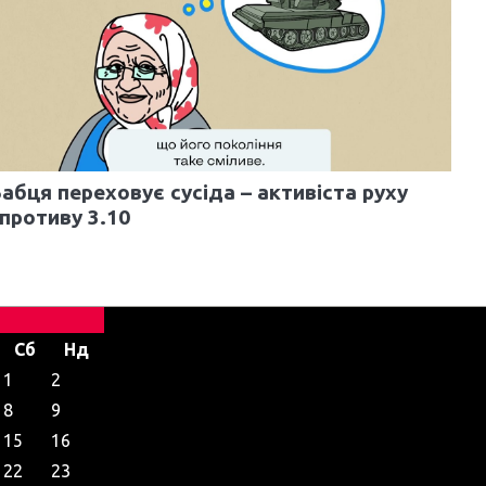
абця переховує сусіда – активіста руху
противу 3.10
Сб
Нд
1
2
8
9
15
16
22
23