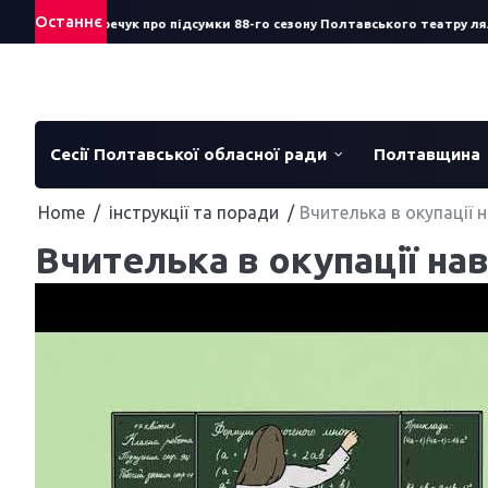
Skip
Останнє
к: Сергій Смеречук про підсумки 88-го сезону Полтавського театру ляль
to
content
Сесії Полтавської обласної ради
Полтавщина
Home
інструкції та поради
Вчителька в окупації 
Вчителька в окупації на