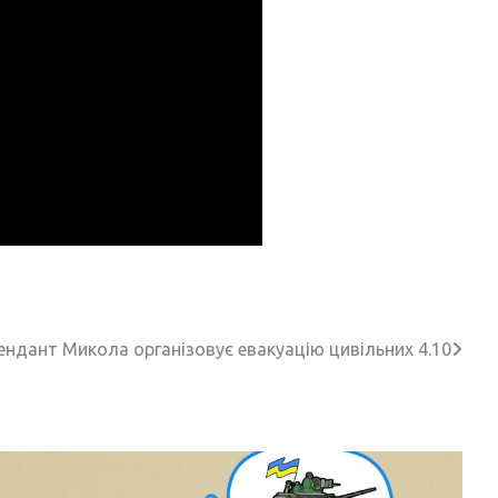
ндант Микола організовує евакуацію цивільних 4.10