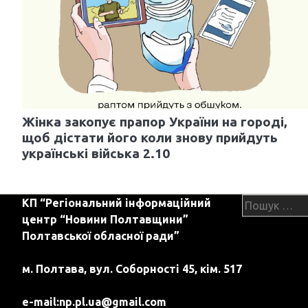
г
а
ц
і
я
Жінка закопує прапор України на городі,
з
щоб дістати його коли знову прийдуть
українські війська 2.10
а
п
Пошук:
КП “Регіональний інформаційний
и
центр “Новини Полтавщини”
с
Полтавської обласної ради”
і
м. Полтава, вул. Соборності 45, кім. 517
в
e-mail:
np.pl.ua@gmail.com