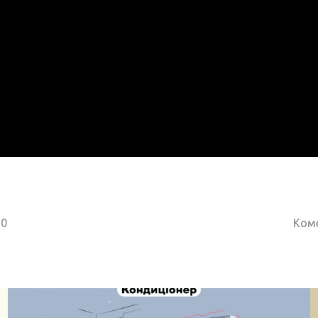
10
Коме