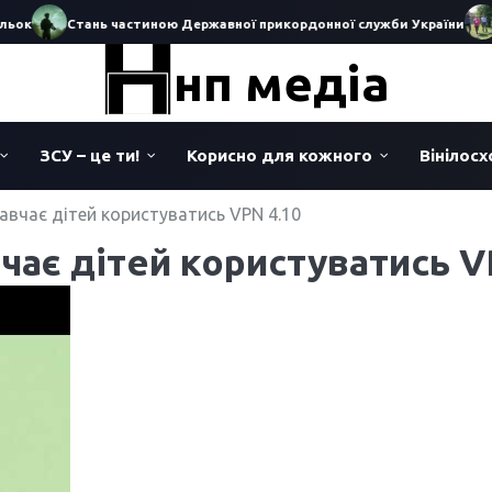
ок
Стань частиною Державної прикордонної служби України
Іс
нп медіа
ЗСУ – це ти!
Корисно для кожного
Вінілос
навчає дітей користуватись VPN 4.10
вчає дітей користуватись V