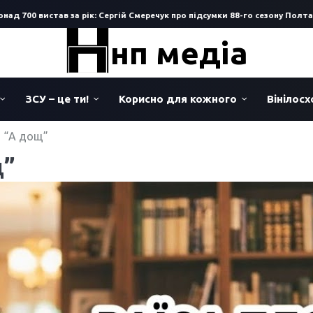
0 вистав за рік: Сергій Смеречук про підсумки 88-го сезону Полтавськог
нп медіа
ЗСУ – це ти!
Корисно для кожного
Вінілос
а “А дощ”
щ”