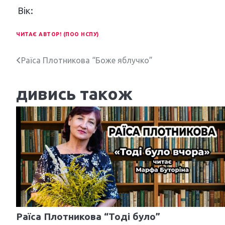
Вік:
ЧИТАЄ АВТОР! (ПОО НСПУ)
Н
Раїса Плотникова “Боже яблучко”
а
дивись також
в
і
г
а
ц
і
я
Раїса Плотникова “Тоді було”