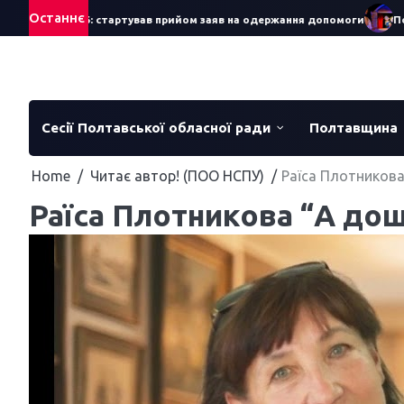
Skip
Останнє
ра – 2026: стартував прийом заяв на одержання допомоги
Понад 70
to
content
Сесії Полтавської обласної ради
Полтавщина
Home
Читає автор! (ПОО НСПУ)
Раїса Плотников
Раїса Плотникова “А до