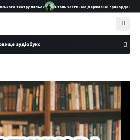
о театру ляльок
Стань частиною Державної прикордонної служби 
ховище аудіобукс