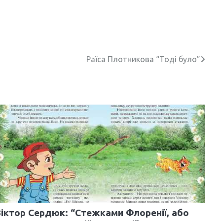
Раїса Плотникова “Тоді було”
іктор Сердюк: “Стежками Флоренії, або