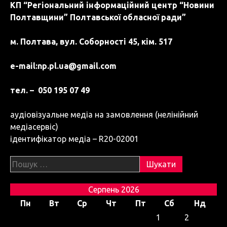
КП “Регіональний інформаційний центр “Новини
Полтавщини” Полтавської обласної ради”
м. Полтава, вул. Соборності 45, кім. 517
e-mail:
np.pl.ua@gmail.com
тел. – 050 195 07 49
аудіовізуальне медіа на замовлення (нелінійний
медіасервіс)
ідентифікатор медіа – R20-02001
Пошук:
Серпень 2026
Пн
Вт
Ср
Чт
Пт
Сб
Нд
1
2