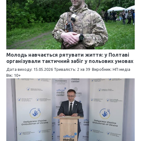
і
я
з
а
п
Молодь навчається рятувати життя: у Полтаві
організували тактичний забіг у польових умовах
и
Дата виходу: 15.05.2026 Тривалість: 2 хв 39 Виробник: НП медіа
Вік: 10+
с
і
в