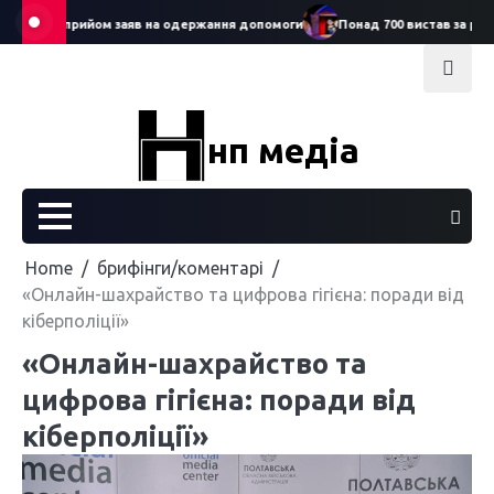
Skip
ртував прийом заяв на одержання допомоги
Понад 700 вистав за рік: Се
to
content
нп медіа
Home
брифінги/коментарі
«Онлайн-шахрайство та цифрова гігієна: поради від
кіберполіції»
«Онлайн-шахрайство та
цифрова гігієна: поради від
кіберполіції»