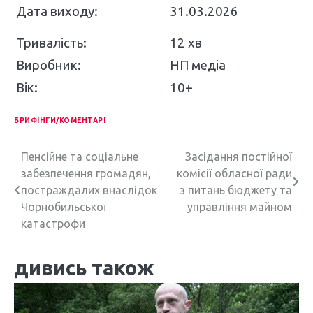
Дата виходу:
31.03.2026
Тривалість:
12 хв
Виробник:
НП медіа
Вік:
10+
БРИФІНГИ/КОМЕНТАРІ
Н
Пенсійне та соціальне
Засідання постійної
забезпечення громадян,
комісії обласної ради
а
постраждалих внаслідок
з питань бюджету та
в
Чорнобильської
управління майном
катастрофи
і
г
дивись також
а
ц