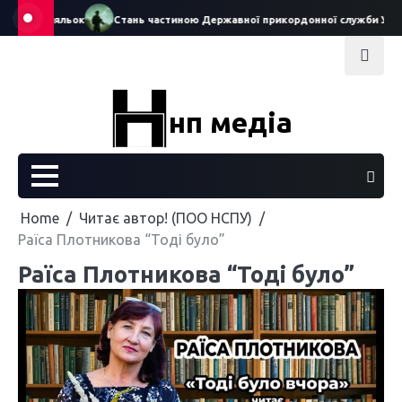
Skip
еатру ляльок
Стань частиною Державної прикордонної служби України
to
content
нп медіа
Home
Читає автор! (ПОО НСПУ)
Раїса Плотникова “Тоді було”
Раїса Плотникова “Тоді було”