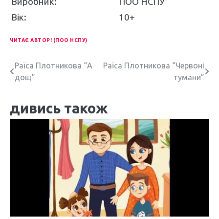
Виробник:
ПОО НСПУ
Вік:
10+
ЧИТАЄ АВТОР! (ПОО НСПУ)
Н
Раїса Плотникова “А
Раїса Плотникова “Червоні
дощ”
тумани”
а
в
дивись також
і
г
а
ц
і
я