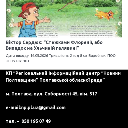
Віктор Сердюк: “Стежками Флоренії, або
Випадок на Ульчиній галявині”
Дата виходу: 16.05.2026 Тривалість: 2 год 8 хв Виробник: ПОО
НСПУ Вік: 10+
КП “Регіональний інформаційний центр “Новини
Полтавщини” Полтавської обласної ради”
м. Полтава, вул. Соборності 45, кім. 517
e-mail:
np.pl.ua@gmail.com
тел. – 050 195 07 49