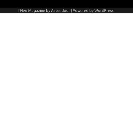
| Neo Magazine by
Ascendoor
| Powered by
WordPress
.