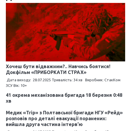
і
г
а
ц
і
я
з
Хочеш бути відважним?.. Навчись боятися!
Докфільм «ПРИБОРКАТИ СТРАХ»
а
Дата виходу: 28.07.2025 Тривалість: 34 хв Виробник: СтакКом
ЗСУ Вік: 10+
п
41 окрема механізована бригада 18 березня 0:48
и
хв
с
Медик «Trip» з Полтавської бригади НГУ «Рейд»
і
розповів про деталі евакуації поранених:
вийшла друга частина інтерв’ю
в