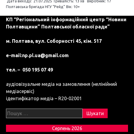
Дата виходу: 21.07.2025 Тривалість: 13 хв Виробник: 17
Полтавська бригада НГУ “Рейд” Вік: 10+
КП “Регіональний інформаційний центр “Новини
Полтавщини” Полтавської обласної ради”
м. Полтава, вул. Соборності 45, кім. 517
e-mail:
np.pl.ua@gmail.com
тел. – 050 195 07 49
аудіовізуальне медіа на замовлення (нелінійний
медіасервіс)
ідентифікатор медіа – R20-02001
Пошук:
Серпень 2026