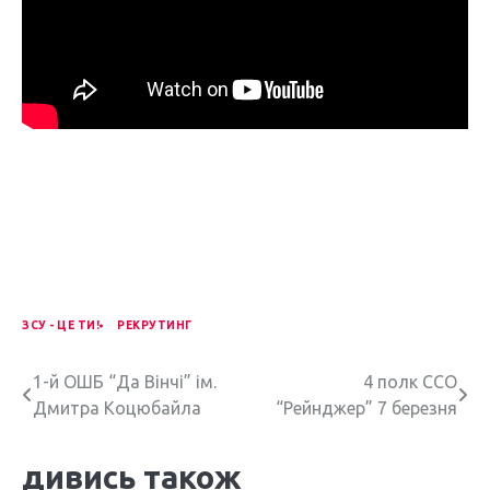
ЗСУ - ЦЕ ТИ!
РЕКРУТИНГ
Н
1-й ОШБ “Да Вінчі” ім.
4 полк ССО
Дмитра Коцюбайла
“Рейнджер” 7 березня
а
в
дивись також