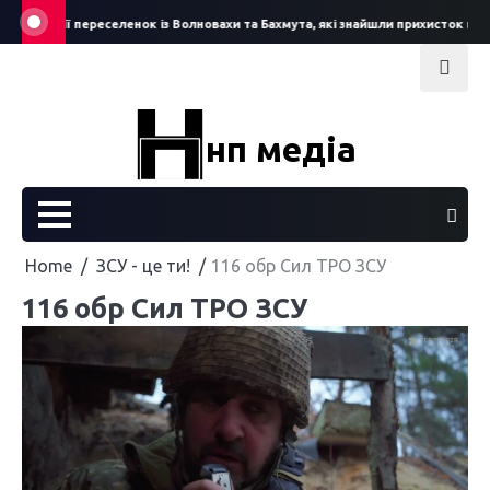
Skip
Історії переселенок із Волновахи та Бахмута, які знайшли прихисток на По
to
content
нп медіа
Home
ЗСУ - це ти!
116 обр Сил ТРО ЗСУ
116 обр Сил ТРО ЗСУ